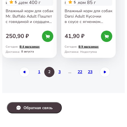
5
5
Влажный корм для собак
Влажный корм для собак
Mr. Buffalo Adult Паштет
Darsi Adult Кусочки
с говядиной и сердцем
в соусе с ягненком
400 г
и зеленым горошком
85 г
250,90 ₽
41,90 ₽
Сегодня
:
Сегодня
:
В 4 магазинах
В 9 магазинах
8 августа
Доставка
:
Доставка
:
Недоступна
1
2
3
…
22
23
Обратная связь