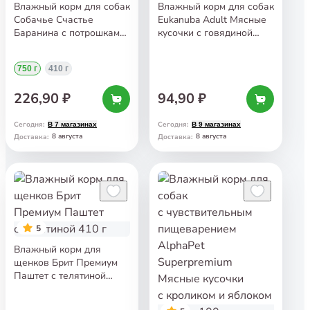
Влажный корм для собак
Влажный корм для собак
Собачье Счастье
Eukanuba Adult Мясные
Баранина с потрошками
кусочки с говядиной
в желе 750 г
в соусе 100 г
750 г
410 г
226,90 ₽
94,90 ₽
Сегодня
:
Сегодня
:
В 7 магазинах
В 9 магазинах
8 августа
8 августа
Доставка
:
Доставка
:
5
Влажный корм для
щенков Брит Премиум
Паштет с телятиной
410 г