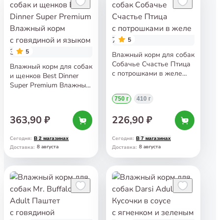
5
5
Влажный корм для собак
Собачье Счастье Птица
Влажный корм для собак
с потрошками в желе
и щенков Best Dinner
750 г
Super Premium Влажный
корм с говядиной
750 г
410 г
и языком 340 г
363,90 ₽
226,90 ₽
Сегодня
:
Сегодня
:
В 2 магазинах
В 7 магазинах
8 августа
8 августа
Доставка
:
Доставка
: