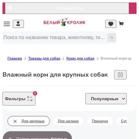
Владивосток
Главная
Товары для собак
Корм для собак
Влажный корм для с
Влажный корм для крупных собак
1
Фильтры
Популярные
Для крупных
Для мелких
Премиум
Супер пр
Размер животного
:
Крупные