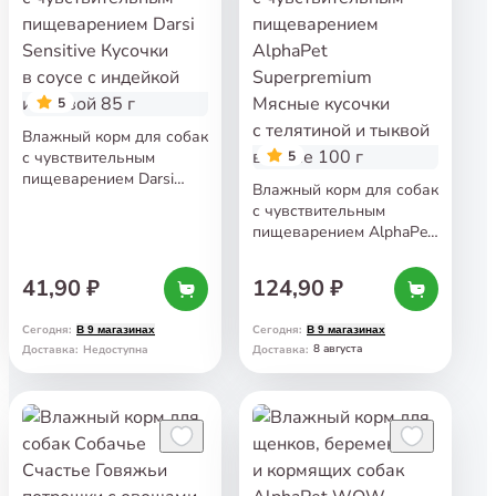
5
Влажный корм для собак
с чувствительным
5
пищеварением Darsi
Влажный корм для собак
Sensitive Кусочки в соусе
с чувствительным
с индейкой и тыквой 85 г
пищеварением AlphaPet
Superpremium Мясные
кусочки с телятиной
41,90 ₽
124,90 ₽
и тыквой в соусе 100 г
Сегодня
:
Сегодня
:
В 9 магазинах
В 9 магазинах
8 августа
Доставка
:
Недоступна
Доставка
: