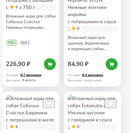
5
Влажный корм для собак
Собачье Счастье
Говяжьи потрошки
5
с овощами в желе 750 г
Влажный корм для
щенков, беременных
750 г
410 г
и кормящих собак
AlphaPet WOW Нежные
ломтики индейки
226,90 ₽
84,90 ₽
с потрошками в соусе
100 г
Сегодня
:
Сегодня
:
В 7 магазинах
В 9 магазинах
8 августа
Доставка
:
Доставка
:
Недоступна
5
5