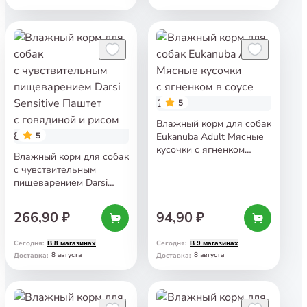
5
Влажный корм для собак
5
Eukanuba Adult Мясные
кусочки с ягненком
Влажный корм для собак
в соусе 100 г
с чувствительным
пищеварением Darsi
Sensitive Паштет
с говядиной и рисом
266,90 ₽
94,90 ₽
850 г
Сегодня
:
Сегодня
:
В 8 магазинах
В 9 магазинах
8 августа
8 августа
Доставка
:
Доставка
: