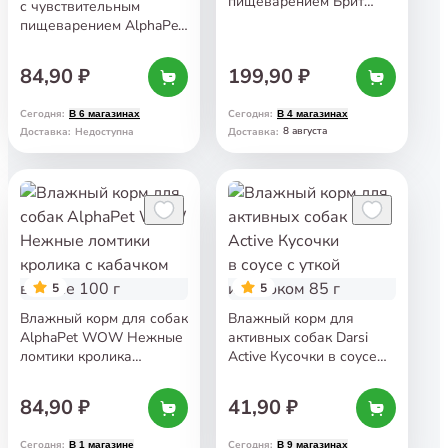
пищеварением Брит
с чувствительным
Премиум Паштет
пищеварением AlphaPet
с ягненком и гречкой
WOW Сочные ломтики
410 г
говядины и томленой
84,90 ₽
199,90 ₽
тыквы в соусе 100 г
Сегодня
:
Сегодня
:
В 6 магазинах
В 4 магазинах
8 августа
Доставка
:
Недоступна
Доставка
:
5
5
Влажный корм для собак
Влажный корм для
AlphaPet WOW Нежные
активных собак Darsi
ломтики кролика
Active Кусочки в соусе
с кабачком в соусе 100 г
с уткой и яблоком 85 г
84,90 ₽
41,90 ₽
Сегодня
:
Сегодня
:
В 1 магазине
В 9 магазинах