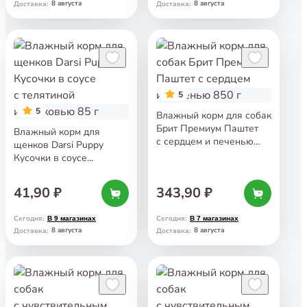
8 августа
8 августа
Доставка
:
Доставка
:
5
5
Влажный корм для собак
Брит Премиум Паштет
Влажный корм для
с сердцем и печенью
щенков Darsi Puppy
850 г
Кусочки в соусе
с телятиной и морковью
85 г
41,90 ₽
343,90 ₽
Сегодня
:
Сегодня
:
В 9 магазинах
В 7 магазинах
8 августа
8 августа
Доставка
:
Доставка
: