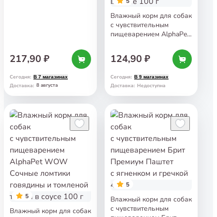
5
Влажный корм для собак
с чувствительным
пищеварением AlphaPet
Superpremium Мясные
кусочки с кроликом
217,90 ₽
124,90 ₽
и яблоком в соусе 100 г
Сегодня
:
Сегодня
:
В 7 магазинах
В 9 магазинах
8 августа
Доставка
:
Доставка
:
Недоступна
5
5
Влажный корм для собак
с чувствительным
Влажный корм для собак