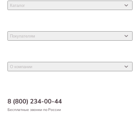
Каталог
Товары для кошек
Товары для собак
Покупателям
Ветеринарные препараты
Акции
Товары для грызунов
Новости
Товары для птиц
О компании
Статьи
Товары для рыб и рептилий
Магазины
Доставка
Бонусная программа
Самовывоз
8 (800) 234-00-44
Благотворительный фонд
Оформление заказа
Бесплатные звонки по России
Вакансии
Оплата
Партнерам
Возврат товара
Франшиза