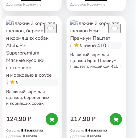
Доставка
:
Недоступна
Доставка
:
Недоступна
5
Влажный корм для
щенков Брит Премиум
Паштет с индейкой 410 г
5
Влажный корм для
щенков, беременных
и кормящих собак
AlphaPet Superpremium
Мясные кусочки
124,90 ₽
217,90 ₽
с ягненком и морковью
в соусе 100 г
Сегодня
:
Сегодня
:
В 8 магазинах
В 6 магазинах
8 августа
8 августа
Доставка
:
Доставка
: