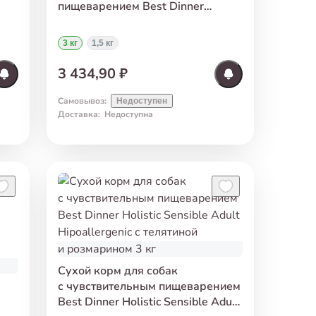
пищеварением Best Dinner
Holistic Sensible Adult
Hipoallergenic с телятиной
3 кг
1,5 кг
и розмарином 3 кг
3 434,90 ₽
Самовывоз
:
Недоступен
Доставка
:
Недоступна
Сухой корм для собак
с чувствительным пищеварением
Best Dinner Holistic Sensible Adult