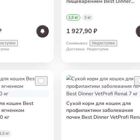
пищеварением Best Dinner
Holistic Sensible Adult
Hipoallergenic с телятиной
1,5 кг
3 кг
и розмарином 1,5 кг
₽
1 927,90 ₽
Самовывоз
:
оступен
Недоступен
тупна
Доставка
:
Недоступна
ля кошек Best
Сухой корм для кошек для
с ягненком
профилактики заболевания
0 кг
почек Best Dinner VetProfi Ren
7 кг
1,5 кг