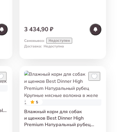
Hipoallergenic с телятиной
и розмарином 3 кг
3 434,90 ₽
Самовывоз
:
Недоступен
Доставка
:
Недоступна
5
al
Влажный корм для собак
и щенков Best Dinner High
Premium Натуральный рубец
Крупные мясные волокна в желе