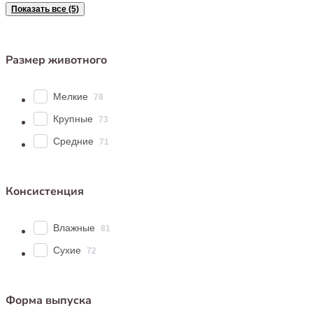
Показать все (5)
Размер животного
Мелкие
78
Крупные
73
Средние
71
Консистенция
Влажные
81
Сухие
72
Форма выпуска