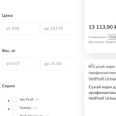
Цена
13 113,90 
от 106
до 15279
Самовывоз
:
Нед
Доставка
:
Недос
Вес, кг
от 0.07
до 15.00
Серия
Сухой корм д
профилактики
VetProfi Urina
Vet Profi
60
Holistic
24