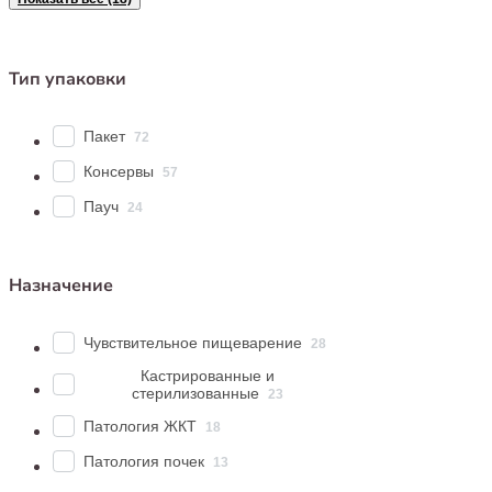
Тип упаковки
Пакет
72
Консервы
57
Пауч
24
Назначение
Чувствительное пищеварение
28
Кастрированные и
стерилизованные
23
Патология ЖКТ
18
Патология почек
13