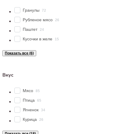
Гранулы
72
Рубленое мясо
26
Паштет
24
Кусочки в желе
15
Показать все (6)
Вкус
Мясо
85
Птица
65
Ягненок
34
Курица
26
Показать все (18)