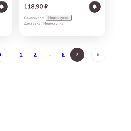
100 г
118,90 ₽
Самовывоз
:
Недоступен
Доставка
:
Недоступна
1
2
…
6
7