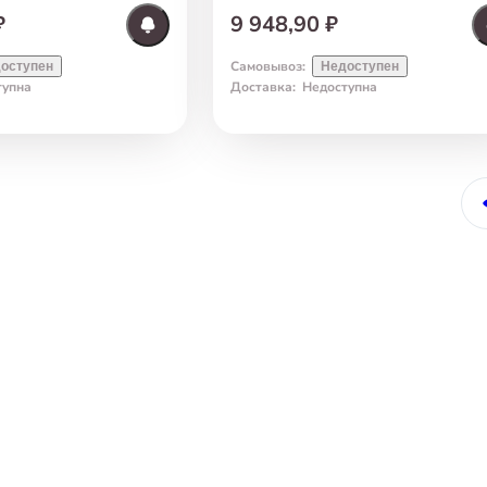
₽
9 948,90 ₽
Самовывоз
:
оступен
Недоступен
тупна
Доставка
:
Недоступна