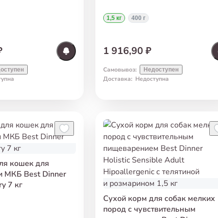
Hipoallergenic с говядиной
и розмарином 1,5 кг
1,5 кг
400 г
₽
1 916,90 ₽
Самовывоз
:
оступен
Недоступен
тупна
Доставка
:
Недоступна
ля кошек для
 МКБ Best Dinner
ry 7 кг
Сухой корм для собак мелких
пород с чувствительным