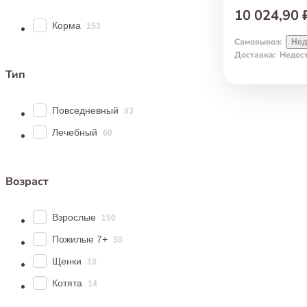
10 024,90 
Корма
153
Самовывоз
:
Нед
Доставка
:
Недос
Тип
Повседневный
93
Лечебный
60
Возраст
Взрослые
150
Пожилые 7+
30
Щенки
19
Котята
14