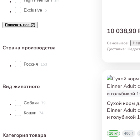
High Premium
14
Exclusive
5
Показать все (7)
10 038,90 
Самовывоз
:
Нед
Страна производства
Доставка
:
Недос
Россия
153
Вид животного
Сухой корм д
Собаки
79
Dinner Adult 
Кошки
74
и голубикой 1
10 кг
400 г
Категория товара