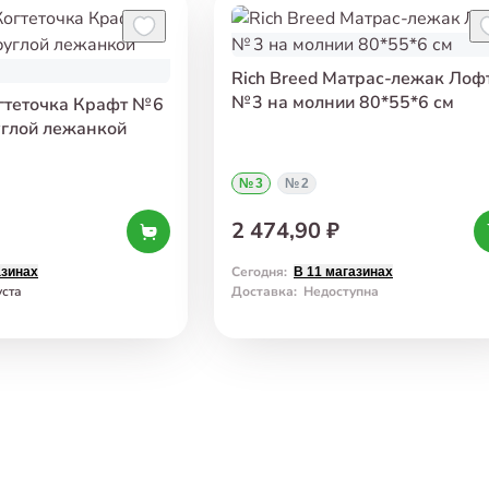
Rich Breed Матрас-лежак Лоф
№ 3 на молнии 80*55*6 см
огтеточка Крафт № 6
углой лежанкой
№ 3
№ 2
2 474,90 ₽
Сегодня
:
азинах
В 11 магазинах
уста
Доставка
:
Недоступна