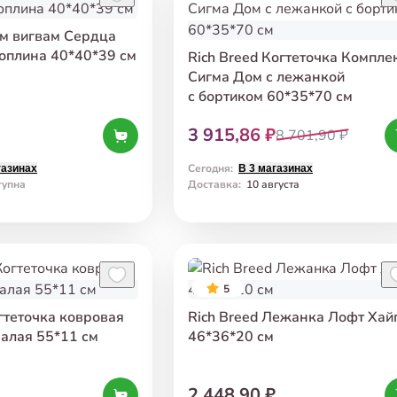
ом вигвам Сердца
поплина 40*40*39 см
Rich Breed Когтеточка Компле
Сигма Дом с лежанкой
с бортиком 60*35*70 см
3 915,86 ₽
8 701,90 ₽
Сегодня
:
газинах
В 3 магазинах
тупна
Доставка
:
10 августа
5
огтеточка ковровая
Rich Breed Лежанка Лофт Хай
малая 55*11 см
46*36*20 см
2 448,90 ₽