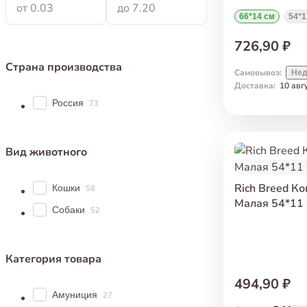
от 0.03
до 7.20
66*14 см
54*1
726,90 ₽
Страна производства
Самовывоз
:
Нед
Доставка
:
10 авг
Россия
73
Вид животного
Rich Breed К
Кошки
58
Малая 54*11
Собаки
52
Категория товара
494,90 ₽
Амуниция
27