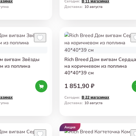
Сегодня
:
газинах
В 11 магазинах
тупна
Доставка
:
10 августа
ом вигвам Звёзды
Rich Breed Дом вигвам Сердц
м из поплина
на коричневом из поплина
40*40*39 см
1 851,90 ₽
Сегодня
:
газинах
В 22 магазинах
тупна
Доставка
:
10 августа
Акция