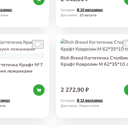
Сегодня
:
газинах
В 10 магазинах
тупна
Доставка
:
10 августа
Rich Breed Когтеточка Столбик
Крафт Ковролин M 62*35*10 
огтеточка Крафт № 7
умя лежанками
2 272,90 ₽
Сегодня
:
азинах
В 12 магазинах
уста
Доставка
:
Недоступна