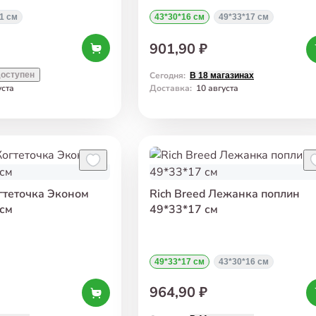
1 см
43*30*16 см
49*33*17 см
901,90 ₽
оступен
Сегодня
:
В 18 магазинах
уста
Доставка
:
10 августа
огтеточка Эконом
Rich Breed Лежанка поплин
 см
49*33*17 см
49*33*17 см
43*30*16 см
964,90 ₽