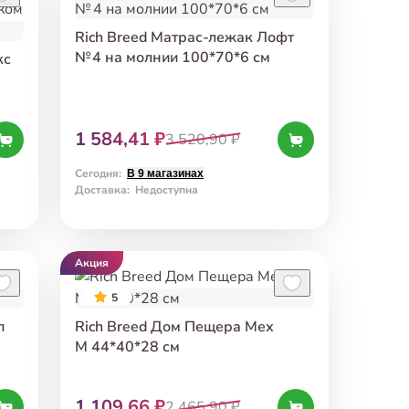
Rich Breed Матрас-лежак Лофт
№ 4 на молнии 100*70*6 см
кс
1 584,41 ₽
3 520,90 ₽
Сегодня
:
В 9 магазинах
Доставка
:
Недоступна
Акция
5
п
Rich Breed Дом Пещера Мех
М 44*40*28 см
1 109,66 ₽
2 465,90 ₽