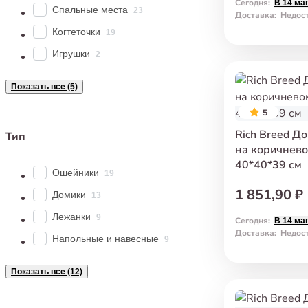
Сегодня
:
В 14 ма
Спальные места
23
Доставка
:
Недос
Когтеточки
19
Игрушки
2
Показать все (5)
5
Rich Breed Д
Тип
на коричнево
40*40*39 см
Ошейники
19
1 851,90 ₽
Домики
13
Лежанки
9
Сегодня
:
В 14 ма
Доставка
:
Недос
Напольные и навесные
9
Показать все (12)