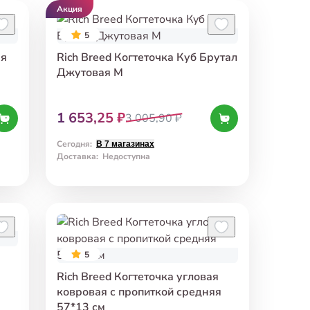
Акция
5
ая
Rich Breed Когтеточка Куб Брутал
м
Джутовая M
1 653,25 ₽
3 005,90 ₽
Сегодня
:
В 7 магазинах
Доставка
:
Недоступна
5
Rich Breed Когтеточка угловая
ковровая с пропиткой средняя
57*13 см