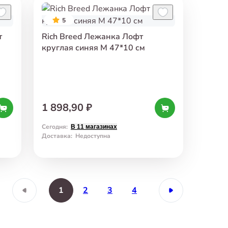
5
т
Rich Breed Лежанка Лофт
круглая синяя M 47*10 см
1 898,90 ₽
Сегодня
:
В 11 магазинах
Доставка
:
Недоступна
1
2
3
4