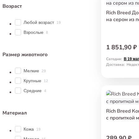
Возраст
Rich Breed Д
на сером из 
Любой возраст
19
Взрослые
8
1 851,90 ₽
Размер животного
Сегодня
:
В 19 ма
Доставка
:
Недос
Мелкие
29
Крупные
12
Средние
4
Rich Breed К
Материал
с пропиткой 
Кожа
19
289,90 ₽