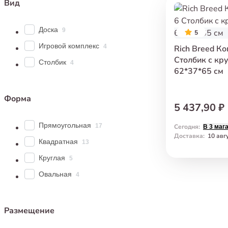
Вид
Доска
9
5
Игровой комплекс
4
Rich Breed К
Столбик с кр
Столбик
4
62*37*65 см
Форма
5 437,90 ₽
Прямоугольная
17
Сегодня
:
В 3 маг
Доставка
:
10 авг
Квадратная
13
Круглая
5
Овальная
4
Размещение