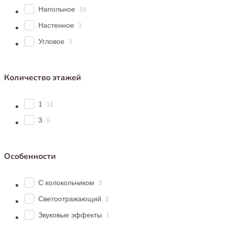
Напольное
10
Настенное
3
Угловое
3
Количество этажей
1
11
3
5
Особенности
С колокольчиком
3
Светоотражающий
2
Звуковые эффекты
1