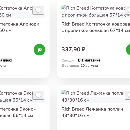
огтеточка Априори
Rich Breed Когтеточка ковров
60 см
с пропиткой большая 67*14 с
337,90 ₽
Сегодня
:
газинах
В 1 магазине
уста
Доставка
:
10 августа
огтеточка Эконом
Rich Breed Лежанка поплин
ьшая 66*14 см
43*30*16 см