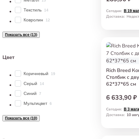
Металл
15
Текстиль
14
Сегодня
:
В 19 ма
Доставка
:
Недос
Ковролин
12
Показать все (13)
Цвет
Rich Breed К
Коричневый
19
Столбик с дв
62*37*65 см
Серый
14
Синий
7
6 633,90 ₽
Мультицвет
6
Сегодня
:
В 3 маг
Доставка
:
10 авг
Показать все (10)