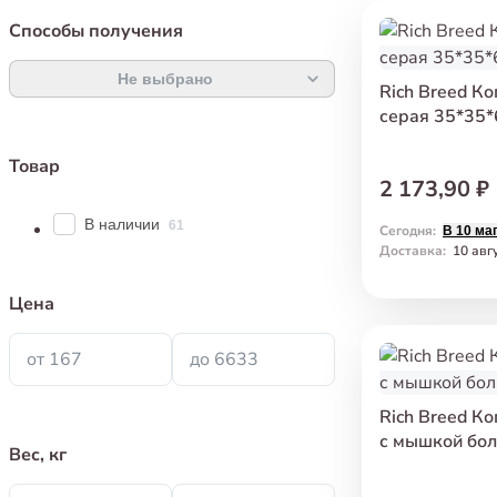
Способы получения
Не выбрано
Rich Breed К
серая 35*35*
Товар
2 173,90 ₽
В наличии
61
Сегодня
:
В 10 ма
Доставка
:
10 авг
Цена
от 167
до 6633
Rich Breed К
с мышкой бол
Вес, кг