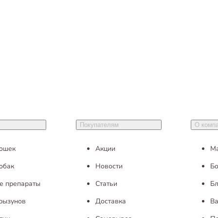
Покупателям
О комп
кошек
Акции
М
обак
Новости
Бо
е препараты
Статьи
Бл
грызунов
Доставка
Ва