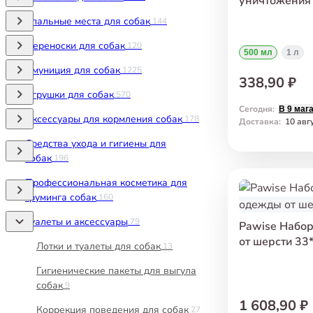
уничтожения 
Спальные места для собак
144
Переноски для собак
120
500 мл
1 л
Амуниция для собак
1225
338,90 ₽
Игрушки для собак
570
Сегодня
:
В 9 маг
Аксессуары для кормления собак
178
Доставка
:
10 авг
Средства ухода и гигиены для
собак
196
Профессиональная косметика для
груминга собак
160
Туалеты и аксессуары
79
Pawise Набор
от шерсти 33*
Лотки и туалеты для собак
13
Гигиенические пакеты для выгула
собак
9
1 608,90 ₽
Коррекция поведения для собак
27