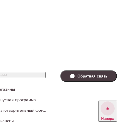
ании
Обратная связь
агазины
нусная программа
аготворительный фонд
Наверх
кансии