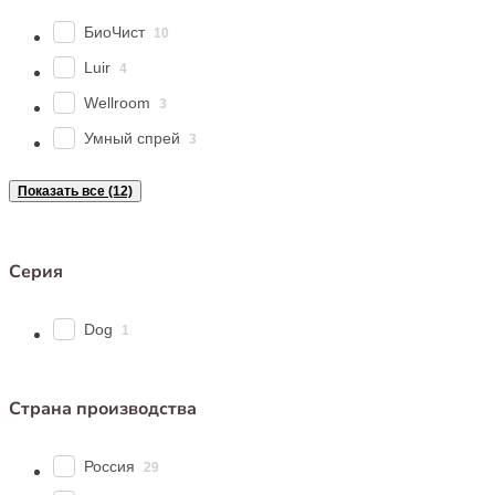
БиоЧист
10
Luir
4
Wellroom
3
Умный спрей
3
Показать все (12)
Серия
Dog
1
Страна производства
Россия
29