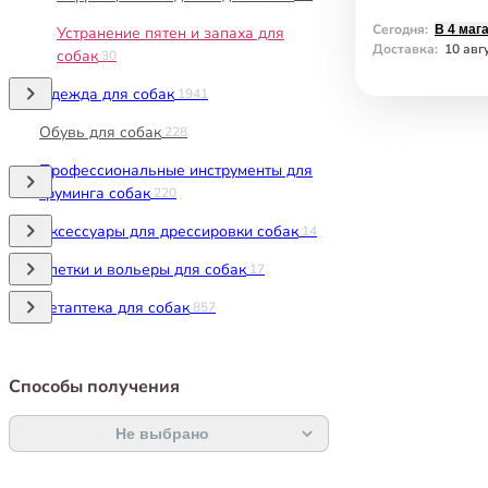
Сегодня
:
В 4 маг
Устранение пятен и запаха для
Доставка
:
10 авг
собак
30
Одежда для собак
1941
Обувь для собак
228
Профессиональные инструменты для
груминга собак
220
Аксессуары для дрессировки собак
14
Клетки и вольеры для собак
17
Ветаптека для собак
857
Способы получения
Не выбрано