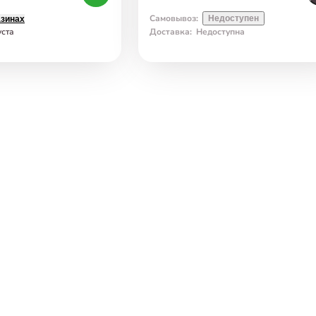
Самовывоз
:
Недоступен
азинах
уста
Доставка
:
Недоступна