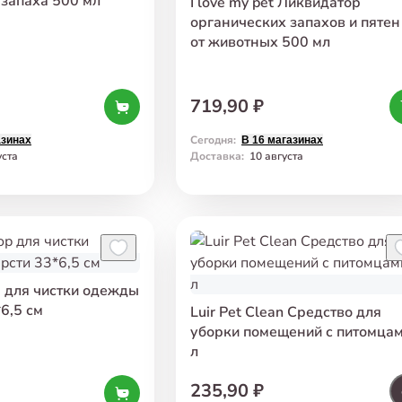
запаха 500 мл
I love my pet Ликвидатор
органических запахов и пятен
от животных 500 мл
719,90 ₽
Сегодня
:
азинах
В 16 магазинах
уста
Доставка
:
10 августа
 для чистки одежды
6,5 см
Luir Pet Clean Средство для
уборки помещений с питомцам
л
235,90 ₽