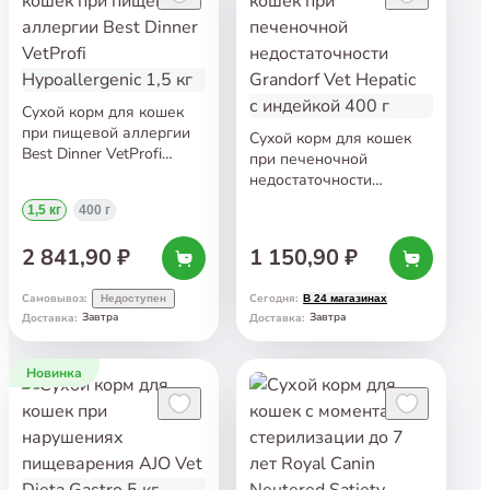
Сухой корм для кошек
при пищевой аллергии
Сухой корм для кошек
Best Dinner VetProfi
при печеночной
Hypoallergenic 1,5 кг
недостаточности
Grandorf Vet Hepatic
1,5 кг
400 г
с индейкой 400 г
2 841,90 ₽
1 150,90 ₽
Самовывоз
:
Сегодня
:
Недоступен
В 24 магазинах
Завтра
Завтра
Доставка
:
Доставка
:
Новинка