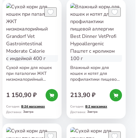
Сухой корм для кошек
Влажный корм для
при паталогии ЖКТ
кошек и котят для
низкокалорийный
профилактики пищевой
Grandorf Vet
аллергии Best Dinner
Gastrointestinal Moderate
VetProfi Hypoallergenic
1 150,90 ₽
213,90 ₽
Calorie с индейкой 400 г
Паштет с кроликом 100 г
Сегодня
:
Сегодня
:
В 24 магазинах
В 2 магазинах
Завтра
Завтра
Доставка
:
Доставка
: