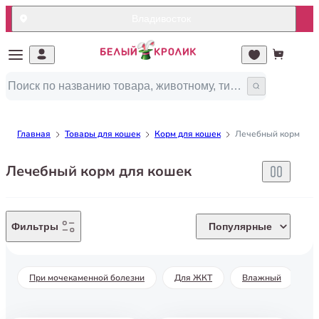
Владивосток
Главная
Товары для кошек
Корм для кошек
Лечебный корм для
Лечебный корм для кошек
Фильтры
Популярные
При мочекаменной болезни
Для ЖКТ
Влажный
С