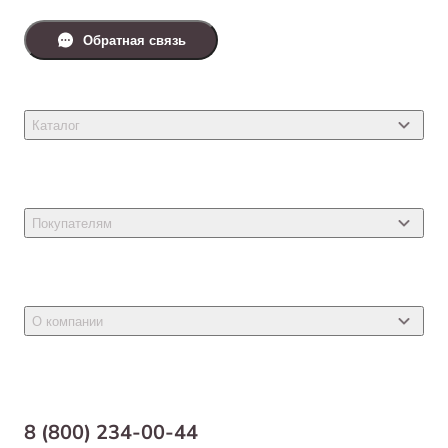
Обратная связь
Каталог
Товары для кошек
Товары для собак
Покупателям
Ветеринарные препараты
Акции
Товары для грызунов
Новости
Товары для птиц
О компании
Статьи
Товары для рыб и рептилий
Магазины
Доставка
Бонусная программа
Самовывоз
8 (800) 234-00-44
Благотворительный фонд