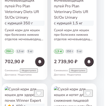
Сухой корм для кошек
Сухой корм для кошек
при болезнях нижних
при болезнях нижних
отделов мочевыводящих
отделов мочевыводящих
путей Pro Plan Veterinary
путей Pro Plan Veterinary
Diets UR St/Ox Urinary
Diets UR St/Ox Urinary
350 г
1,5 кг
5 кг
1,5 кг
350 г
5 кг
с курицей 350 г
с курицей 1,5 кг
702,90 ₽
2 739,90 ₽
Самовывоз
:
Самовывоз
:
Недоступен
Недоступен
Доставка
:
Недоступна
Доставка
:
Недоступна
5