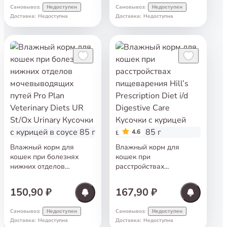
Hydra Care 85 г
Самовывоз
:
Самовывоз
:
Недоступен
Недоступен
Доставка
:
Недоступна
Доставка
:
Недоступна
4.6
Влажный корм для
Влажный корм для
кошек при болезнях
кошек при
нижних отделов
расстройствах
мочевыводящих путей
пищеварения Hill’s
Pro Plan Veterinary
Prescription Diet i/d
150,90 ₽
167,90 ₽
Diets UR St/Ox Urinary
Digestive Care Кусочки
Кусочки с курицей
с курицей в соусе 85 г
Самовывоз
:
Самовывоз
:
Недоступен
Недоступен
в соусе 85 г
Доставка
:
Недоступна
Доставка
:
Недоступна