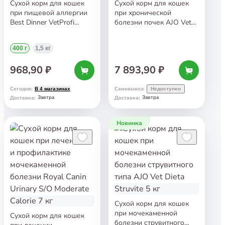
Сухой корм для кошек
Сухой корм для кошек
при пищевой аллергии
при хронической
Best Dinner VetProfi
болезни почек AJO Vet
Hypoallergenic 400 г
Dieta Renal 5 кг
400 г
1,5 кг
968,90 ₽
7 893,90 ₽
Сегодня
:
Самовывоз
:
В 4 магазинах
Недоступен
Завтра
Завтра
Доставка
:
Доставка
:
Новинка
Сухой корм для кошек
при мочекаменной
Сухой корм для кошек
болезни струвитного