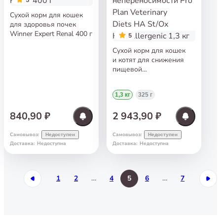
Сухой корм для кошек
для здоровья почек
Winner Expert Renal 400 г
5
Сухой корм для кошек
и котят для снижения
пищевой
непереносимости Pro
Plan Veterinary Diets HA
1,3 кг
325 г
St/Ox Hypoallergenic
1,3 кг
840,90 ₽
2 943,90 ₽
Самовывоз
:
Самовывоз
:
Недоступен
Недоступен
Доставка
:
Недоступна
Доставка
:
Недоступна
1
2
…
4
5
6
…
7