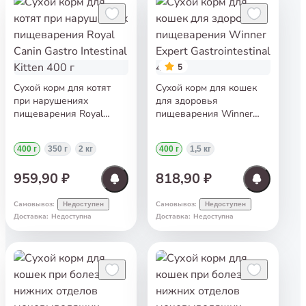
5
Сухой корм для котят
Сухой корм для кошек
при нарушениях
для здоровья
пищеварения Royal
пищеварения Winner
Canin Gastro Intestinal
Expert Gastrointestinal
Kitten 400 г
400 г
400 г
350 г
2 кг
400 г
1,5 кг
959,90 ₽
818,90 ₽
Самовывоз
:
Самовывоз
:
Недоступен
Недоступен
Доставка
:
Недоступна
Доставка
:
Недоступна