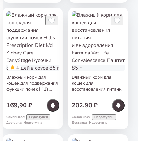
4
Влажный корм для
Влажный корм для
кошек для поддержания
кошек для
функции почек Hill’s
восстановления питания
Prescription Diet k/d
и выздоровления
Kidney Care EarlyStage
Farmina Vet Life
169,90 ₽
202,90 ₽
Кусочки с курицей
Convalescence Паштет
в соусе 85 г
85 г
Самовывоз
:
Самовывоз
:
Недоступен
Недоступен
Доставка
:
Недоступна
Доставка
:
Недоступна