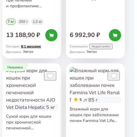
при лечении
типа AJO Vet Dieta
и профилактике
Struvite 5 кг
мочекаменной болезни
Royal Canin Urinary S/O
7 кг
350 г
1,5 кг
Moderate Calorie 7 кг
13 188,90 ₽
6 992,90 ₽
Сегодня
:
Самовывоз
:
В 1 магазине
Недоступен
Завтра
Завтра
Доставка
:
Доставка
:
Новинка
5
Влажный корм для
кошек при заболевании
Сухой корм для кошек
почек Farmina Vet Life
при хронической
Renal Паштет 85 г
печеночной
недостаточности AJO Vet