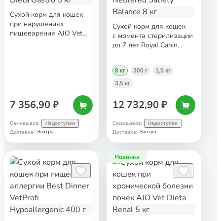
Сухой корм для кошек
при нарушениях
Сухой корм для кошек
пищеварения AJO Vet
с момента стерилизации
Dieta Gastro 5 кг
до 7 лет Royal Canin
Neutered Satiety Balance
8 кг
8 кг
300 г
1,5 кг
3,5 кг
7 356,90 ₽
12 732,90 ₽
Самовывоз
:
Самовывоз
:
Недоступен
Недоступен
Завтра
Завтра
Доставка
:
Доставка
:
Новинка