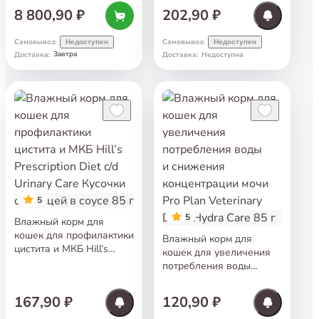
Dieta Hepatic 5 кг
8 800,90 ₽
202,90 ₽
Самовывоз
:
Самовывоз
:
Недоступен
Недоступен
Завтра
Доставка
:
Доставка
:
Недоступна
5
5
Влажный корм для
кошек для профилактики
Влажный корм для
цистита и МКБ Hill’s
кошек для увеличения
Prescription Diet c/d
потребления воды
Urinary Care Кусочки
и снижения
с курицей в соусе 85 г
концентрации мочи Pro
167,90 ₽
120,90 ₽
Plan Veterinary Diets