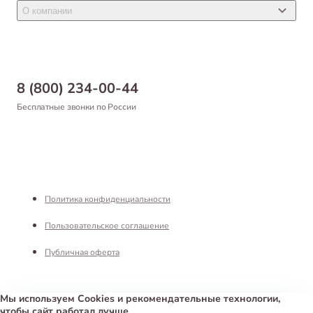
Новости
Товары для птиц
О компании
Статьи
Товары для рыб и рептилий
Магазины
Доставка
Бонусная программа
Самовывоз
8 (800) 234-00-44
Благотворительный фонд
Оформление заказа
Бесплатные звонки по России
Вакансии
Оплата
Партнерам
Возврат товара
Франшиза
Реквизиты
Политика конфиденциальности
Пользовательское соглашение
Публичная оферта
Мы используем Cookies и рекомендательные технологии,
чтобы сайт работал лучше
Интернет-магазин «Белый Кролик»
©
2026