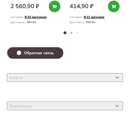
2 560,90 ₽
414,90 ₽
Сегодня
:
Сегодня
:
В 22 магазинах
В 21 магазине
Завтра
Завтра
Доставка
:
Доставка
:
Обратная связь
Каталог
Товары для кошек
Товары для собак
Покупателям
Ветеринарные препараты
Акции
Товары для грызунов