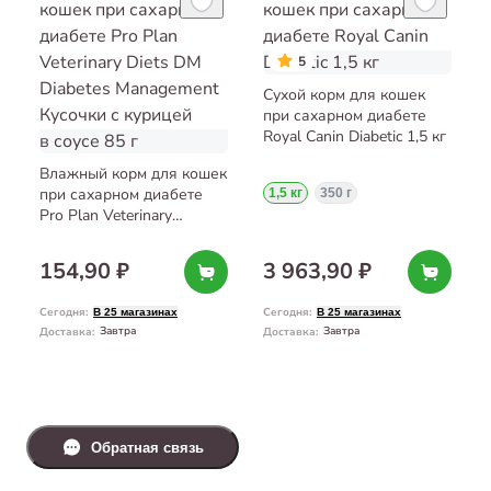
5
Сухой корм для кошек
при сахарном диабете
Royal Canin Diabetic 1,5 кг
Влажный корм для кошек
при сахарном диабете
1,5 кг
350 г
Pro Plan Veterinary
Diets DM Diabetes
Management Кусочки
154,90 ₽
3 963,90 ₽
с курицей в соусе 85 г
Сегодня
:
Сегодня
:
В 25 магазинах
В 25 магазинах
Завтра
Завтра
Доставка
:
Доставка
:
Обратная связь