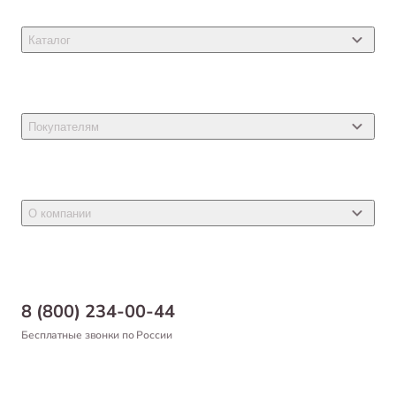
Каталог
Товары для кошек
Товары для собак
Покупателям
Ветеринарные препараты
Акции
Товары для грызунов
Новости
Товары для птиц
О компании
Статьи
Товары для рыб и рептилий
Магазины
Доставка
Бонусная программа
Самовывоз
8 (800) 234-00-44
Благотворительный фонд
Оформление заказа
Бесплатные звонки по России
Вакансии
Оплата
Партнерам