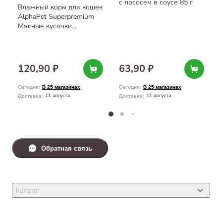
с лососем в соусе 85 г
Влажный корм для кошек
AlphaPet Superpremium
Мясные кусочки
с говядиной и малиной
в соусе 80 г
120,90 ₽
63,90 ₽
Сегодня
:
Сегодня
:
В 25 магазинах
В 25 магазинах
11 августа
11 августа
Доставка
:
Доставка
:
Обратная связь
Каталог
Товары для кошек