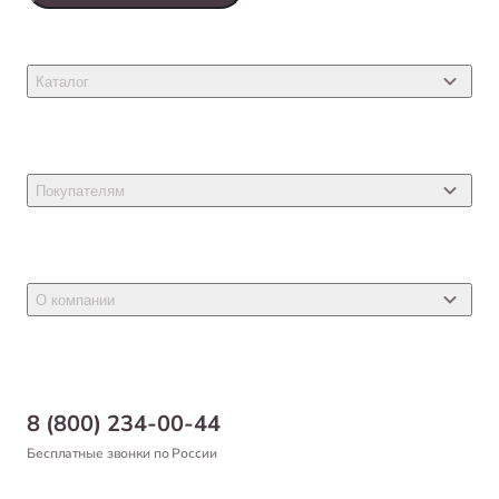
Каталог
Товары для кошек
Товары для собак
Покупателям
Ветеринарные препараты
Акции
Товары для грызунов
Новости
Товары для птиц
О компании
Статьи
Товары для рыб и рептилий
Магазины
Доставка
Бонусная программа
Самовывоз
8 (800) 234-00-44
Благотворительный фонд
Оформление заказа
Бесплатные звонки по России
Вакансии
Оплата