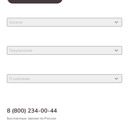
Каталог
Товары для кошек
Товары для собак
Покупателям
Ветеринарные препараты
Акции
Товары для грызунов
Новости
Товары для птиц
О компании
Статьи
Товары для рыб и рептилий
Магазины
Доставка
Бонусная программа
Самовывоз
8 (800) 234-00-44
Благотворительный фонд
Оформление заказа
Бесплатные звонки по России
Вакансии
Оплата