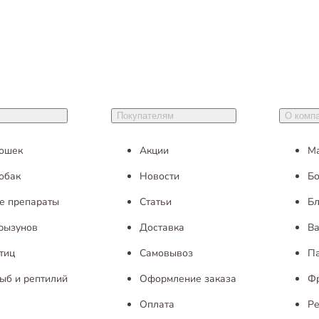
Покупателям
О комп
кошек
Акции
М
обак
Новости
Бо
е препараты
Статьи
Бл
грызунов
Доставка
Ва
тиц
Самовывоз
П
ыб и рептилий
Оформление заказа
Ф
Оплата
Ре