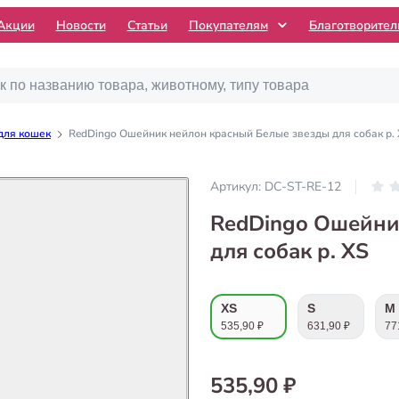
Акции
Новости
Статьи
Покупателям
Благотворите
для кошек
RedDingo Ошейник нейлон красный Белые звезды для собак р.
Артикул:
DC-ST-RE-12
RedDingo Ошейни
для собак р. XS
XS
S
M
535,90 ₽
631,90 ₽
77
535,90 ₽