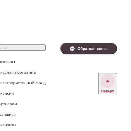
ании
Обратная связь
агазины
нусная программа
аготворительный фонд
Наверх
кансии
артнерам
раншиза
квизиты