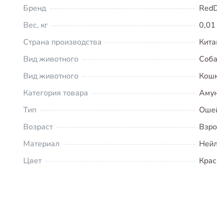
Бренд
RedD
Вес, кг
0,01
Страна производства
Кита
Вид животного
Соба
Вид животного
Кош
Категория товара
Аму
Тип
Оше
Возраст
Взр
Материал
Ней
Цвет
Кра