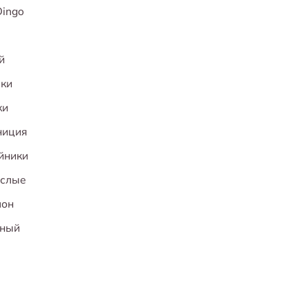
ingo
й
ки
ки
ниция
йники
ослые
лон
сный