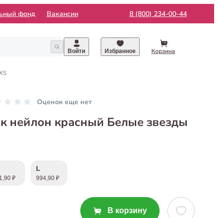
льный фонд
Вакансии
8 (800) 234-00-44
Корзина
Войти
Избранное
 XS
Оценок еще нет
к нейлон красный Белые звезды
L
1,90 ₽
994,90 ₽
В корзину