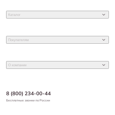
Каталог
Товары для кошек
Товары для собак
Покупателям
Ветеринарные препараты
Акции
Товары для грызунов
Новости
Товары для птиц
О компании
Статьи
Товары для рыб и рептилий
Магазины
Доставка
Бонусная программа
Самовывоз
8 (800) 234-00-44
Благотворительный фонд
Оформление заказа
Бесплатные звонки по России
Вакансии
Оплата