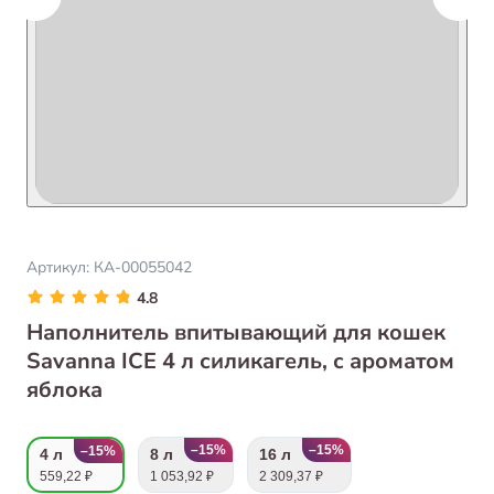
Артикул:
КА-00055042
4.8
Наполнитель впитывающий для кошек
Savanna ICE 4 л силикагель, с ароматом
яблока
–15%
–15%
–15%
4 л
8 л
16 л
559,22 ₽
1 053,92 ₽
2 309,37 ₽