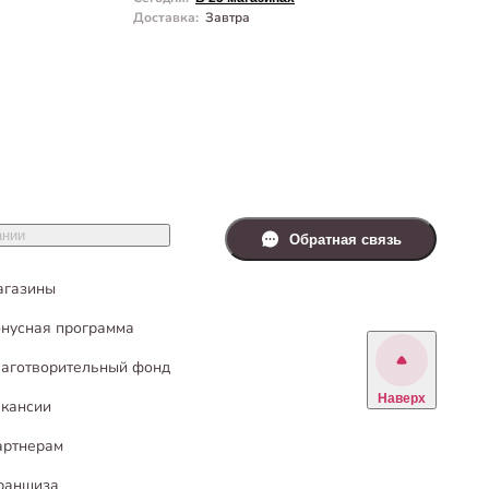
Доставка
:
Завтра
Д
ании
Обратная связь
агазины
нусная программа
аготворительный фонд
Наверх
кансии
артнерам
раншиза