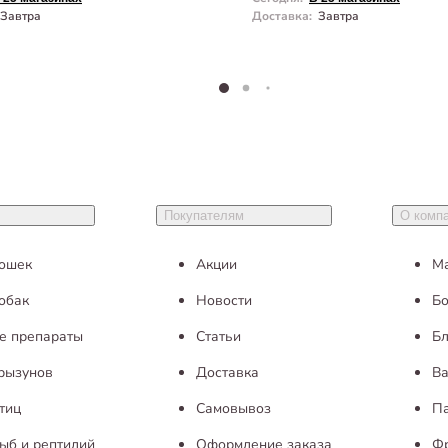
Завтра
Доставка
:
Завтра
Покупателям
О комп
кошек
Акции
М
обак
Новости
Бо
е препараты
Статьи
Бл
грызунов
Доставка
Ва
тиц
Самовывоз
П
ыб и рептилий
Оформление заказа
Ф