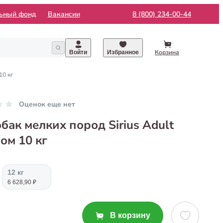
льный фонд
Вакансии
8 (800) 234-00-44
Корзина
Войти
Избранное
10 кг
Оценок еще нет
бак мелких пород Sirius Adult
ом 10 кг
12 кг
6 628,90 ₽
В корзину