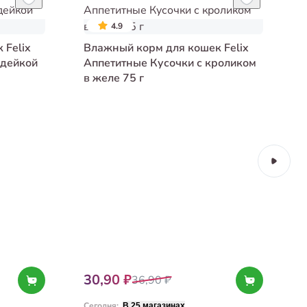
4.9
 Felix
Влажный корм для кошек Felix
ндейкой
Аппетитные Кусочки с кроликом
в желе 75 г
в
30,90 ₽
36,90 ₽
Сегодня
:
С
В 25 магазинах