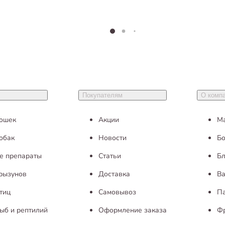
Покупателям
О комп
кошек
Акции
М
обак
Новости
Бо
е препараты
Статьи
Бл
грызунов
Доставка
Ва
тиц
Самовывоз
П
ыб и рептилий
Оформление заказа
Ф