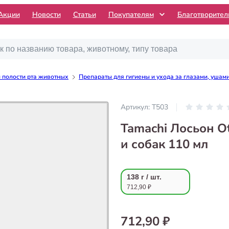
Акции
Новости
Статьи
Покупателям
Благотворите
и полости рта животных
Препараты для гигиены и ухода за глазами, ушами
Артикул:
T503
Tamachi Лосьон Ot
и собак 110 мл
138 г / шт.
712,90 ₽
712,90 ₽