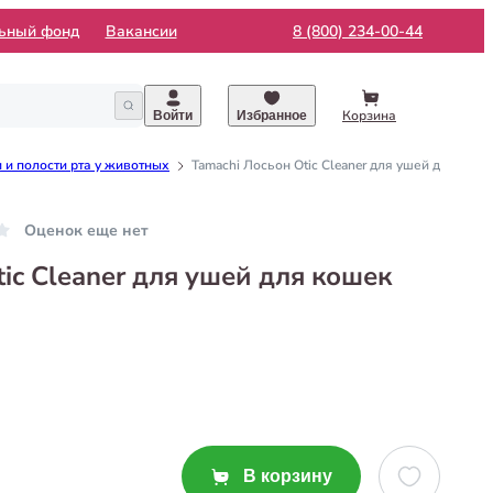
льный фонд
Вакансии
8 (800) 234-00-44
Корзина
Войти
Избранное
 и полости рта у животных
Tamachi Лосьон Otic Cleaner для ушей для коше
Оценок еще нет
ic Cleaner для ушей для кошек
В корзину