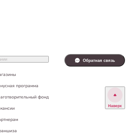
ании
Обратная связь
агазины
нусная программа
аготворительный фонд
Наверх
кансии
артнерам
раншиза