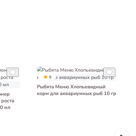
5
Рыбята Меню Хлопьевидный
корм для аквариумных рыб 10 гр
онер
 роста
0 мл