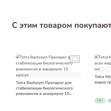
С этим товаром покупаю
Tetra Mi
видов т
Tetra Bactozym Препарат для
стабилизации биологического
ровновесия в аквариуме 10
капсул
135 г
1