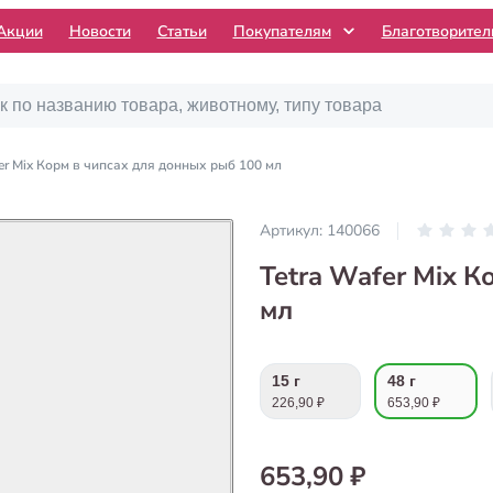
Акции
Новости
Статьи
Покупателям
Благотворите
fer Mix Корм в чипсах для донных рыб 100 мл
Артикул:
140066
Tetra Wafer Mix 
мл
15 г
48 г
226,90 ₽
653,90 ₽
653,90 ₽