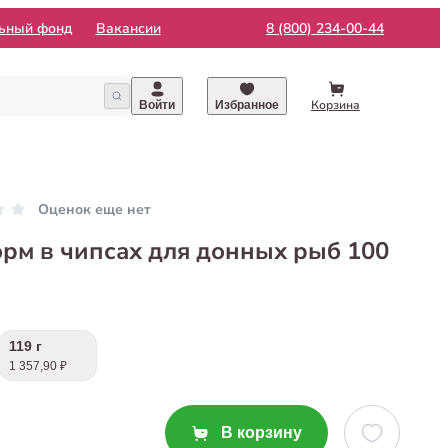
льный фонд
Вакансии
8 (800) 234-00-44
Корзина
Войти
Избранное
Оценок еще нет
Корм в чипсах для донных рыб 100
119 г
1 357,90 ₽
В корзину