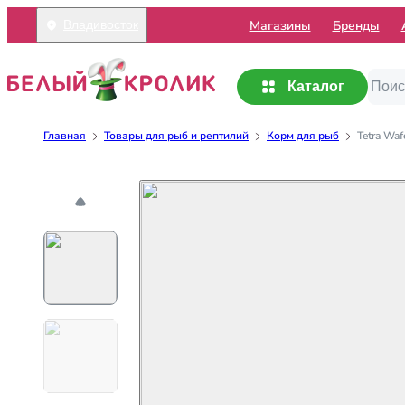
Mагазины
Бренды
Владивосток
Каталог
Главная
Товары для рыб и рептилий
Корм для рыб
Tetra Wa