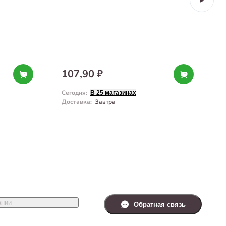
107,90 ₽
Сегодня
:
С
В 25 магазинах
Доставка
:
Завтра
Д
ании
Обратная связь