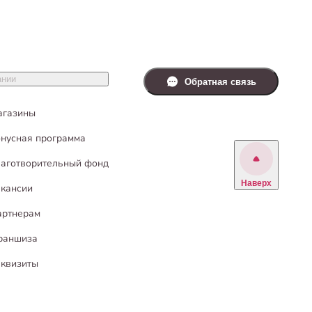
ании
Обратная связь
агазины
нусная программа
аготворительный фонд
Наверх
кансии
артнерам
раншиза
квизиты