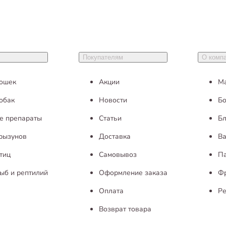
Покупателям
О комп
кошек
Акции
М
обак
Новости
Бо
е препараты
Статьи
Бл
грызунов
Доставка
Ва
тиц
Самовывоз
П
ыб и рептилий
Оформление заказа
Ф
Оплата
Ре
Возврат товара