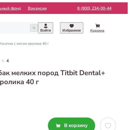
льный фонд
Вакансии
8 (800) 234-00-44
Корзина
Войти
Избранное
Косичка с мясом кролика 40 г
4
ак мелких пород Titbit Dental+
ролика 40 г
В корзину