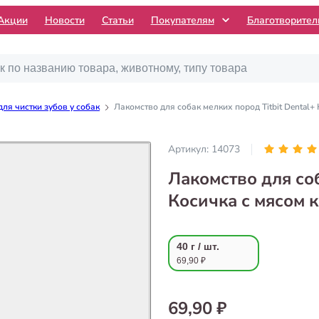
Акции
Новости
Статьи
Покупателям
Благотворите
ля чистки зубов у собак
Лакомство для собак мелких пород Titbit Dental+ 
Артикул:
14073
Лакомство для соб
Косичка с мясом к
40 г / шт.
69,90 ₽
69,90 ₽