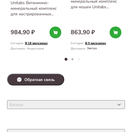
минеральный комплекс
Unitabs Витаминно-
для кошек Unitabs
минеральный комплекс
ImmunoCat для
для кастрированных
иммунитета 200 таб
котов и стерилизованных
кошек Unitabs SterilCat
200 таб
984,90 ₽
863,90 ₽
Сегодня
:
Сегодня
:
В 18 магазинах
В 5 магазинах
Завтра
Доставка
:
Недоступна
Доставка
:
Обратная связь
Каталог
Товары для кошек
Товары для собак