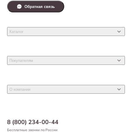
Обратная связь
Каталог
Товары для кошек
Товары для собак
Покупателям
Ветеринарные препараты
Акции
Товары для грызунов
Новости
Товары для птиц
О компании
Статьи
Товары для рыб и рептилий
Магазины
Доставка
Бонусная программа
Самовывоз
8 (800) 234-00-44
Благотворительный фонд
Оформление заказа
Бесплатные звонки по России