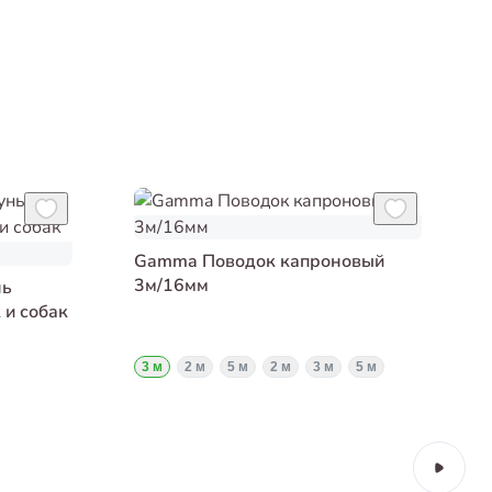
Gamma Поводок капроновый
3м/16мм
нь
и собак
3 м
2 м
5 м
2 м
3 м
5 м