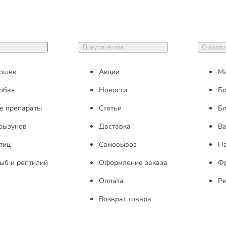
Покупателям
О комп
кошек
Акции
М
обак
Новости
Бо
е препараты
Статьи
Бл
грызунов
Доставка
Ва
тиц
Самовывоз
П
ыб и рептилий
Оформление заказа
Ф
Оплата
Ре
Возврат товара