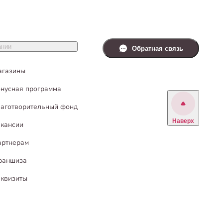
ании
Обратная связь
агазины
нусная программа
аготворительный фонд
Наверх
кансии
артнерам
раншиза
квизиты