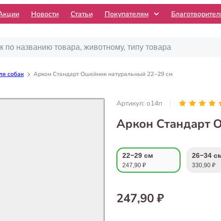
Акции
Новости
Статьи
Покупателям
Благотворите
ля собак
Аркон Стандарт Ошейник натуральный 22−29 см
Артикул:
о14п
Аркон Стандарт 
22−29 см
26−34 с
247,90 ₽
330,90 ₽
247,90 ₽