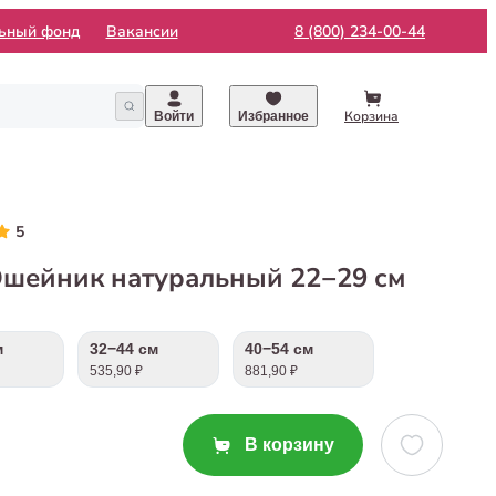
льный фонд
Вакансии
8 (800) 234-00-44
Корзина
Войти
Избранное
5
Ошейник натуральный 22−29 см
м
32−44 см
40−54 см
535,90 ₽
881,90 ₽
В корзину