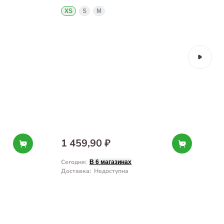
XS
S
M
1 459,90 ₽
Сегодня
:
С
В 6 магазинах
Доставка
:
Недоступна
Д