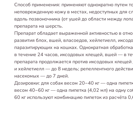
Способ применения: применяют однократно путем т
неповрежденную кожу в местах, недоступных для с
вдоль позвоночника (от ушей до области между лопа
препарата на шерсть.
Препарат обладает выраженной активностью в отн
развития блох, вшей, власоедов, хейлетиелл, иксо
паразитирующих на кошках. Однократная обработка
в течение 24 часов, иксодовых клещей, вшей — в т
препарата продолжается против иксодовых клещей д
и хейлетиелл — до 8 недель; репеллентного действ
насекомых — до 7 дней.
Дозировки: для собак весом 20−40 кг — одна пипетка
весом 40−60 кг — одна пипетка (4,02 мл) на одну с
60 кг используют комбинацию пипеток из расчёта 0,