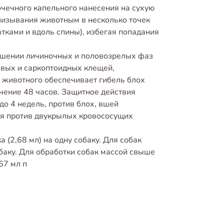
очечного капельного нанесения на сухую
лизывания животным в несколько точек
тками и вдоль спины), избегая попадания
ошении личиночных и половозрелых фаз
довых и саркоптоидных клещей,
 животного обеспечивает гибель блох
ечение 48 часов. Защитное действия
о 4 недель, против блох, вшей
ия против двукрылых кровососущих
 (2,68 мл) на одну собаку. Для собак
обаку. Для обработки собак массой свыше
67 мл п