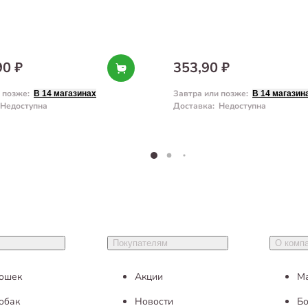
90 ₽
353,90 ₽
и позже
:
Завтра или позже
:
В 14 магазинах
В 14 магазин
Недоступна
Доставка
:
Недоступна
Покупателям
О комп
кошек
Акции
М
обак
Новости
Бо