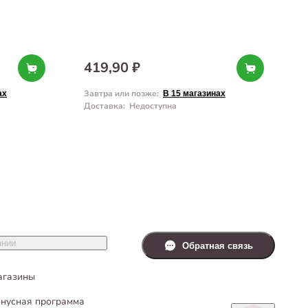
с
419,90 ₽
Завтра или позже
:
З
ах
В 15 магазинах
Доставка
:
Недоступна
Д
ании
Обратная связь
агазины
нусная программа