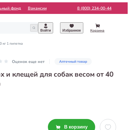
льный фонд
Вакансии
8 (800) 234-00-44
Корзина
Войти
Избранное
0 кг 1 пипетка
Оценок еще нет
Аптечный товар
х и клещей для собак весом от 40
а
В корзину