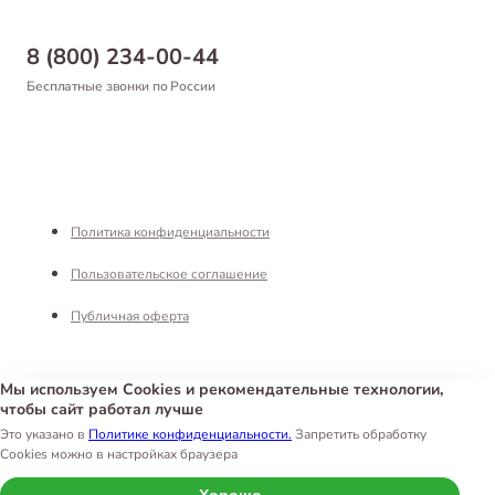
Доставка
Бонусная программа
Самовывоз
8 (800) 234-00-44
Благотворительный фонд
Оформление заказа
Бесплатные звонки по России
Вакансии
Оплата
Партнерам
Возврат товара
Франшиза
Реквизиты
Политика конфиденциальности
Пользовательское соглашение
Публичная оферта
Мы используем Cookies и рекомендательные технологии,
чтобы сайт работал лучше
Интернет-магазин «Белый Кролик»
©
2026
Это указано в
Политике конфиденциальности.
Запретить обработку
Cookies можно в настройках браузера
Хорошо