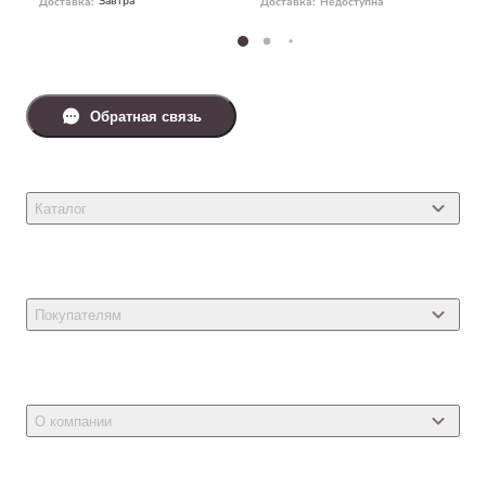
Завтра
Доставка
:
Доставка
:
Недоступна
Обратная связь
Каталог
Товары для кошек
Товары для собак
Покупателям
Ветеринарные препараты
Акции
Товары для грызунов
Новости
Товары для птиц
О компании
Статьи
Товары для рыб и рептилий
Магазины