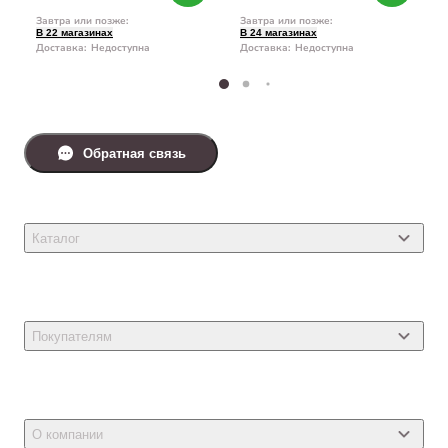
Завтра или позже
:
Завтра или позже
:
В 22 магазинах
В 24 магазинах
Доставка
:
Недоступна
Доставка
:
Недоступна
Обратная связь
Каталог
Товары для кошек
Товары для собак
Покупателям
Ветеринарные препараты
Акции
Товары для грызунов
Новости
Товары для птиц
О компании