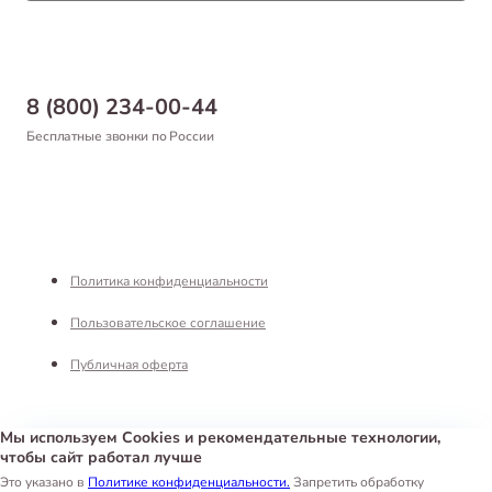
Статьи
Товары для рыб и рептилий
Магазины
Доставка
Бонусная программа
Самовывоз
8 (800) 234-00-44
Благотворительный фонд
Оформление заказа
Бесплатные звонки по России
Вакансии
Оплата
Партнерам
Возврат товара
Франшиза
Реквизиты
Политика конфиденциальности
Пользовательское соглашение
Публичная оферта
Мы используем Cookies и рекомендательные технологии,
чтобы сайт работал лучше
Интернет-магазин «Белый Кролик»
©
2026
Это указано в
Политике конфиденциальности.
Запретить обработку