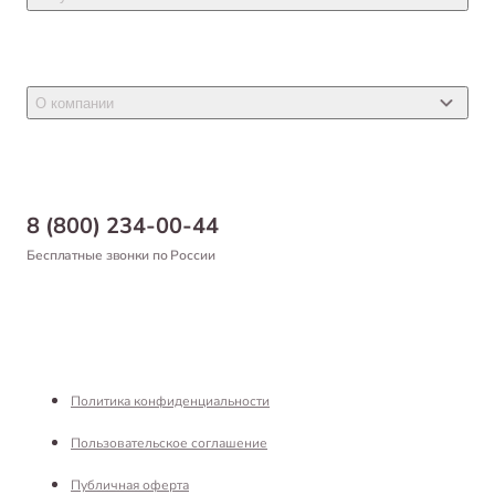
Ветеринарные препараты
Акции
Товары для грызунов
Новости
Товары для птиц
О компании
Статьи
Товары для рыб и рептилий
Магазины
Доставка
Бонусная программа
Самовывоз
8 (800) 234-00-44
Благотворительный фонд
Оформление заказа
Бесплатные звонки по России
Вакансии
Оплата
Партнерам
Возврат товара
Франшиза
Реквизиты
Политика конфиденциальности
Пользовательское соглашение
Публичная оферта