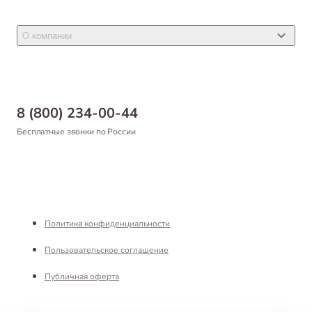
Акции
Товары для грызунов
Новости
Товары для птиц
О компании
Статьи
Товары для рыб и рептилий
Магазины
Доставка
Бонусная программа
Самовывоз
8 (800) 234-00-44
Благотворительный фонд
Оформление заказа
Бесплатные звонки по России
Вакансии
Оплата
Партнерам
Возврат товара
Франшиза
Реквизиты
Политика конфиденциальности
Пользовательское соглашение
Публичная оферта