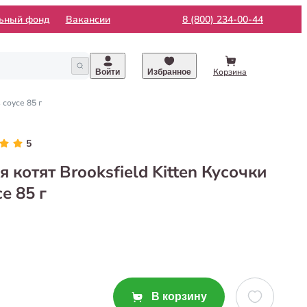
льный фонд
Вакансии
8 (800) 234-00-44
Корзина
Войти
Избранное
 соусе 85 г
5
котят Brooksfield Kitten Кусочки
е 85 г
В корзину