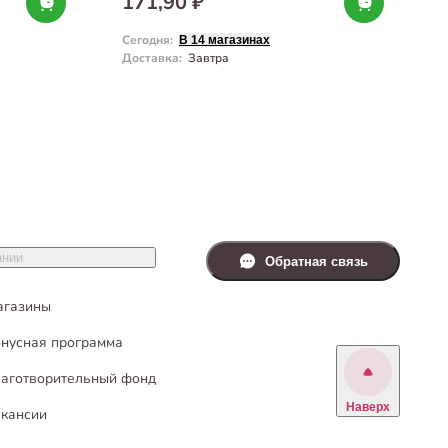
171,90 ₽
Сегодня
:
С
В 14 магазинах
Доставка
:
Завтра
Д
ании
Обратная связь
агазины
нусная программа
аготворительный фонд
Наверх
кансии