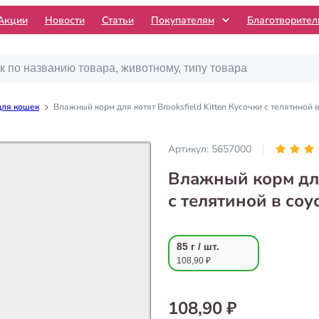
Акции
Новости
Статьи
Покупателям
Благотворите
для кошек
Влажный корм для котят Brooksfield Kitten Кусочки с телятиной в
Артикул:
5657000
Влажный корм для 
с телятиной в соус
85 г / шт.
108,90 ₽
108,90 ₽