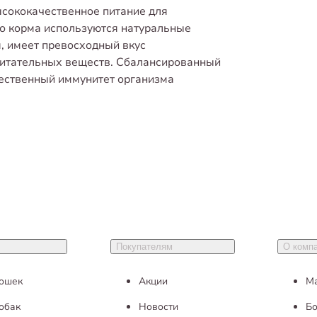
ысококачественное питание для
го корма используются натуральные
я, имеет превосходный вкус
питательных веществ. Сбалансированный
тественный иммунитет организма
Покупателям
О комп
кошек
Акции
М
обак
Новости
Бо