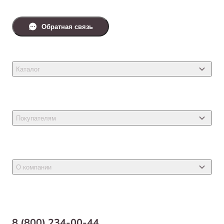
Обратная связь
Каталог
Товары для кошек
Товары для собак
Покупателям
Ветеринарные препараты
Акции
Товары для грызунов
Новости
Товары для птиц
О компании
Статьи
Товары для рыб и рептилий
Магазины
Доставка
Бонусная программа
Самовывоз
8 (800) 234-00-44