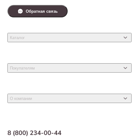
Обратная связь
Каталог
Товары для кошек
Товары для собак
Покупателям
Ветеринарные препараты
Акции
Товары для грызунов
Новости
Товары для птиц
О компании
Статьи
Товары для рыб и рептилий
Магазины
Доставка
Бонусная программа
Самовывоз
8 (800) 234-00-44
Благотворительный фонд