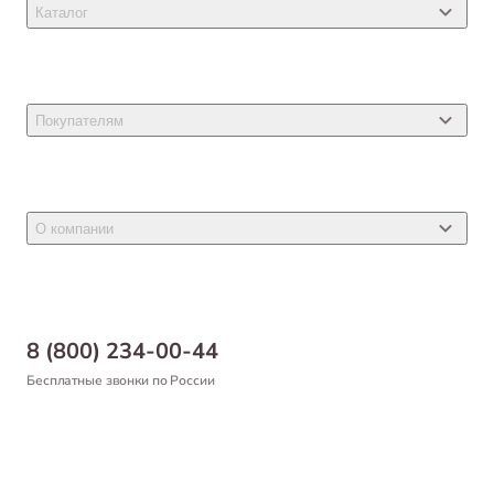
Каталог
Товары для кошек
Товары для собак
Покупателям
Ветеринарные препараты
Акции
Товары для грызунов
Новости
Товары для птиц
О компании
Статьи
Товары для рыб и рептилий
Магазины
Доставка
Бонусная программа
Самовывоз
8 (800) 234-00-44
Благотворительный фонд
Оформление заказа
Бесплатные звонки по России
Вакансии
Оплата
Партнерам
Возврат товара
Франшиза