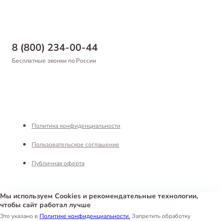
Статьи
Товары для рыб и рептилий
Магазины
Доставка
Бонусная программа
Самовывоз
8 (800) 234-00-44
Благотворительный фонд
Оформление заказа
Бесплатные звонки по России
Вакансии
Оплата
Партнерам
Возврат товара
Франшиза
Реквизиты
Политика конфиденциальности
Пользовательское соглашение
Публичная оферта
Мы используем Cookies и рекомендательные технологии,
чтобы сайт работал лучше
Интернет-магазин «Белый Кролик»
©
2026
Это указано в
Политике конфиденциальности.
Запретить обработку