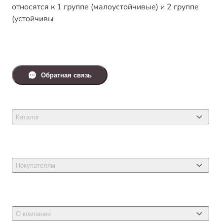
относятся к 1 группе (малоустойчивые) и 2 группе
(устойчивы
Обратная связь
Каталог
Товары для кошек
Товары для собак
Покупателям
Ветеринарные препараты
Акции
Товары для грызунов
Новости
Товары для птиц
О компании