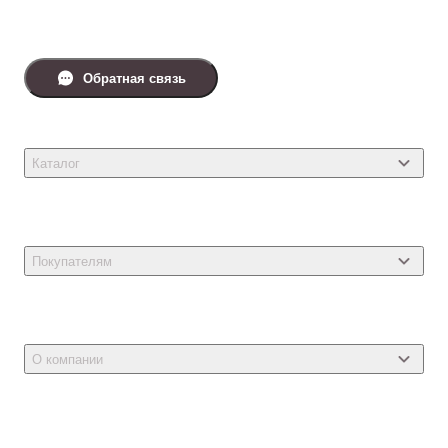
Обратная связь
Каталог
Товары для кошек
Товары для собак
Покупателям
Ветеринарные препараты
Акции
Товары для грызунов
Новости
Товары для птиц
О компании
Статьи
Товары для рыб и рептилий
Магазины
Доставка