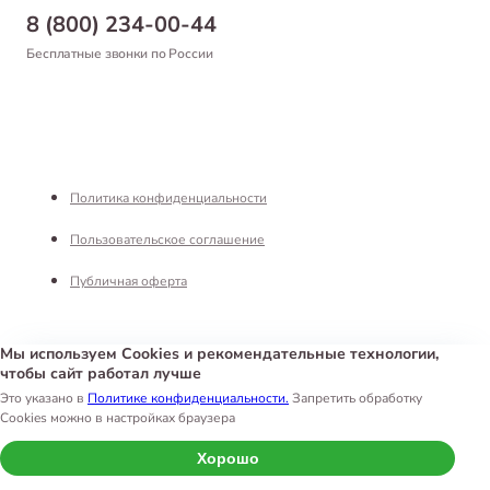
Бонусная программа
Самовывоз
8 (800) 234-00-44
Благотворительный фонд
Оформление заказа
Бесплатные звонки по России
Вакансии
Оплата
Партнерам
Возврат товара
Франшиза
Реквизиты
Политика конфиденциальности
Пользовательское соглашение
Публичная оферта
Мы используем Cookies и рекомендательные технологии,
чтобы сайт работал лучше
Интернет-магазин «Белый Кролик»
©
2026
Это указано в
Политике конфиденциальности.
Запретить обработку
Cookies можно в настройках браузера
Хорошо