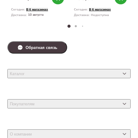
Сегодня
:
Сегодня
:
В 6 магазинах
В 6 магазинах
10 августа
Доставка
:
Доставка
:
Недоступна
Обратная связь
Каталог
Товары для кошек
Товары для собак
Покупателям
Ветеринарные препараты
Акции
Товары для грызунов
Новости
Товары для птиц
О компании