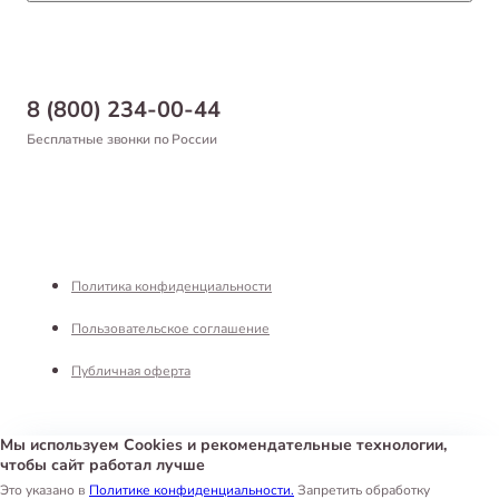
Статьи
Товары для рыб и рептилий
Магазины
Доставка
Бонусная программа
Самовывоз
8 (800) 234-00-44
Благотворительный фонд
Оформление заказа
Бесплатные звонки по России
Вакансии
Оплата
Партнерам
Возврат товара
Франшиза
Реквизиты
Политика конфиденциальности
Пользовательское соглашение
Публичная оферта
Мы используем Cookies и рекомендательные технологии,
чтобы сайт работал лучше
Интернет-магазин «Белый Кролик»
©
2026
Это указано в
Политике конфиденциальности.
Запретить обработку