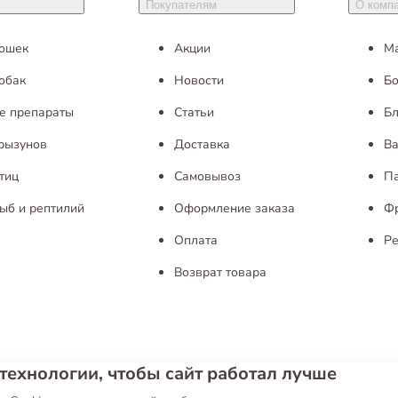
Покупателям
О комп
кошек
Акции
М
обак
Новости
Бо
е препараты
Статьи
Бл
грызунов
Доставка
Ва
тиц
Самовывоз
П
ыб и рептилий
Оформление заказа
Ф
Оплата
Ре
Возврат товара
технологии, чтобы сайт работал лучше
ие
Публичная оферта