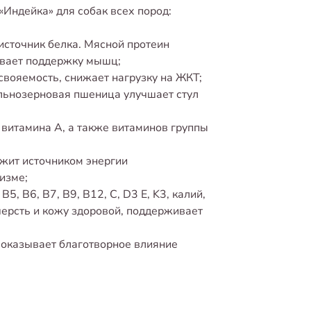
 «Индейка» для собак всех пород:
источник белка. Мясной протеин
ивает поддержку мышц;
вояемость, снижает нагрузку на ЖКТ;
льнозерновая пшеница улучшает стул
витамина А, а также витаминов группы
ужит источником энергии
изме;
5, B6, B7, B9, B12, C, D3 E, K3, калий,
 шерсть и кожу здоровой, поддерживает
 оказывает благотворное влияние