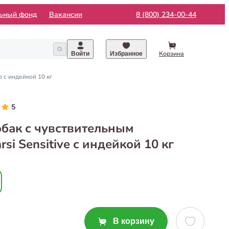
льный фонд
Вакансии
8 (800) 234-00-44
Корзина
Войти
Избранное
 с индейкой 10 кг
5
обак с чувствительным
i Sensitive с индейкой 10 кг
В корзину