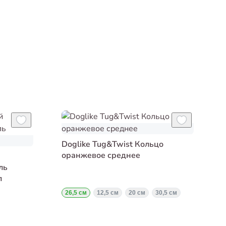
Doglike Tug&Twist Кольцо
оранжевое среднее
ль
л
26,5 см
12,5 см
20 см
30,5 см