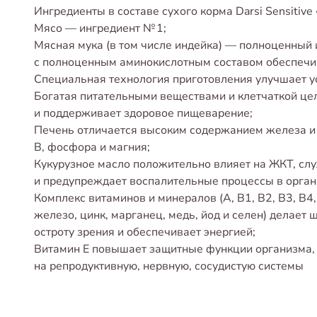
Ингредиенты в составе сухого корма Darsi Sensitive
Мясо — ингредиент № 1;
Мясная мука (в том числе индейка) — полноценный 
с полноценным аминокислотным составом обеспеч
Специальная технология приготовления улучшает ус
Богатая питательными веществами и клетчаткой це
и поддерживает здоровое пищеварение;
Печень отличается высоким содержанием железа и 
В, фосфора и магния;
Кукурузное масло положительно влияет на ЖКТ, сл
и предупреждает воспалительные процессы в орган
Комплекс витаминов и минералов (A, B1, B2, B3, В4, B
железо, цинк, марганец, медь, йод и селен) делает
остроту зрения и обеспечивает энергией;
Витамин Е повышает защитные функции организма,
на репродуктивную, нервную, сосудистую системы