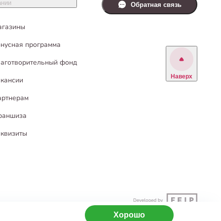
ании
Обратная связь
агазины
нусная программа
аготворительный фонд
Наверх
кансии
артнерам
раншиза
квизиты
Хорошо