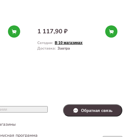
1 117,90 ₽
Сегодня
:
С
В 10 магазинах
Доставка
:
Завтра
Д
ании
Обратная связь
агазины
нусная программа