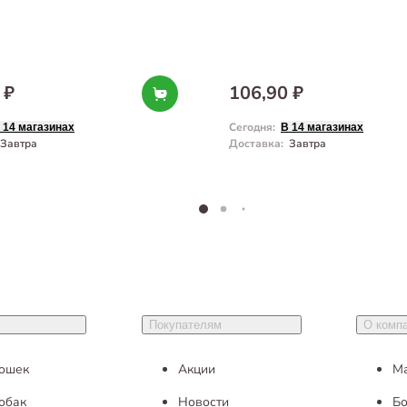
 ₽
106,90 ₽
Сегодня
:
 14 магазинах
В 14 магазинах
Завтра
Доставка
:
Завтра
Покупателям
О комп
кошек
Акции
М
обак
Новости
Бо