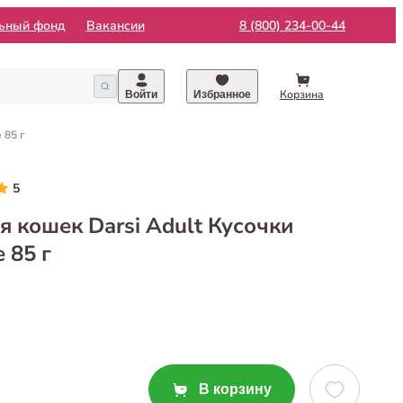
льный фонд
Вакансии
8 (800) 234-00-44
Корзина
Войти
Избранное
 85 г
5
 кошек Darsi Adult Кусочки
 85 г
В корзину