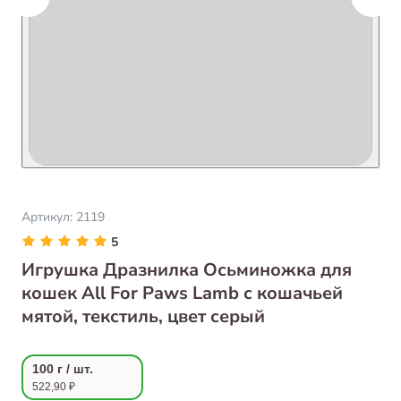
Артикул:
2119
5
Игрушка Дразнилка Осьминожка для
кошек All For Paws Lamb с кошачьей
мятой, текстиль, цвет серый
100 г / шт.
522,90 ₽