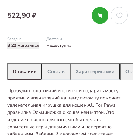
522,90 ₽
Сегодня
Доставка
Недоступна
В 22 магазинах
Описание
Состав
Характеристики
От
Пробудить охотничий инстинкт и подарить массу
приятных впечатлений вашему питомцу поможет
увлекательная игрушка для кошек All For Paws
дразнилка Осьминожка с кошачьей мятой. Это
изделие создано для того, чтобы сделать
совместные игры динамичными и невероятно
забавными. Забавный многоногий друг станет