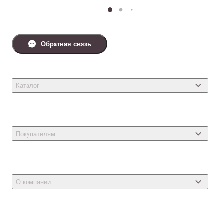
Обратная связь
Каталог
Товары для кошек
Товары для собак
Покупателям
Ветеринарные препараты
Акции
Товары для грызунов
Новости
Товары для птиц
О компании
Статьи
Товары для рыб и рептилий
Магазины
Доставка