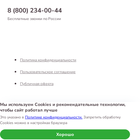
Бонусная программа
Самовывоз
8 (800) 234-00-44
Благотворительный фонд
Оформление заказа
Бесплатные звонки по России
Вакансии
Оплата
Партнерам
Возврат товара
Франшиза
Реквизиты
Политика конфиденциальности
Пользовательское соглашение
Публичная оферта
Мы используем Cookies и рекомендательные технологии,
чтобы сайт работал лучше
Интернет-магазин «Белый Кролик»
©
2026
Это указано в
Политике конфиденциальности.
Запретить обработку
Cookies можно в настройках браузера
Хорошо