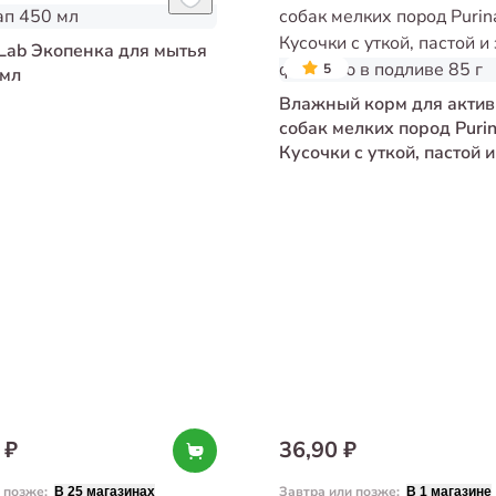
Lab Экопенка для мытья
5
 мл
Влажный корм для акти
собак мелких пород Puri
Кусочки с уткой, пастой 
фасолью в подливе 85 г
 ₽
36,90 ₽
и позже
:
Завтра или позже
:
В 25 магазинах
В 1 магазине