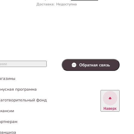
Доставка
:
Недоступна
Д
ании
Обратная связь
агазины
нусная программа
аготворительный фонд
Наверх
кансии
артнерам
раншиза