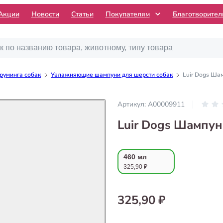
Акции
Новости
Статьи
Покупателям
Благотворите
руминга собак
Увлажняющие шампуни для шерсти собак
Luir Dogs Ша
Артикул:
А00009911
Luir Dogs Шампун
460 мл
325,90 ₽
325,90 ₽