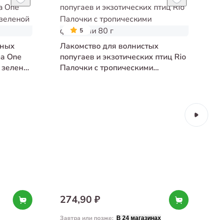
5
вных
Лакомство для волнистых
na One
попугаев и экзотических птиц Rio
и зеленой
Палочки с тропическими
фруктами 80 г
Л
274,90 ₽
Завтра или позже
:
З
В 24 магазинах