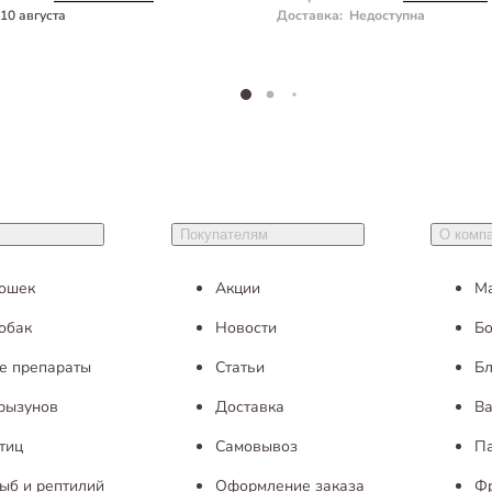
10 августа
Доставка
:
Недоступна
Покупателям
О комп
кошек
Акции
М
обак
Новости
Бо
е препараты
Статьи
Бл
грызунов
Доставка
Ва
тиц
Самовывоз
П
ыб и рептилий
Оформление заказа
Ф