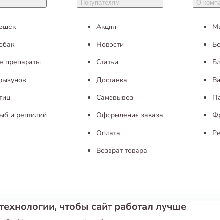
Покупателям
О комп
кошек
Акции
М
обак
Новости
Бо
е препараты
Статьи
Бл
грызунов
Доставка
Ва
тиц
Самовывоз
П
ыб и рептилий
Оформление заказа
Ф
Оплата
Ре
Возврат товара
технологии, чтобы сайт работал лучше
ие
Публичная оферта