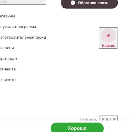
ании
Обратная связь
агазины
нусная программа
аготворительный фонд
Наверх
кансии
артнерам
раншиза
квизиты
Хорошо