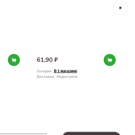
61,90 ₽
Сегодня
:
З
В 1 магазине
Доставка
:
Недоступна
Д