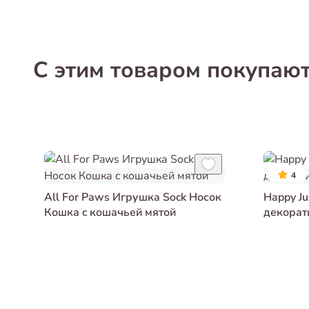
С этим товаром покупаю
4
All For Paws Игрушка Sock Носок
Happy J
Кошка c кошачьей мятой
декорат