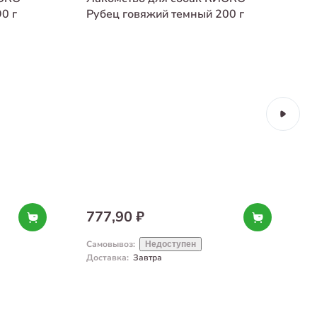
0 г
Рубец говяжий темный 200 г
777,90 ₽
Самовывоз
:
С
Недоступен
Доставка
:
Завтра
Д