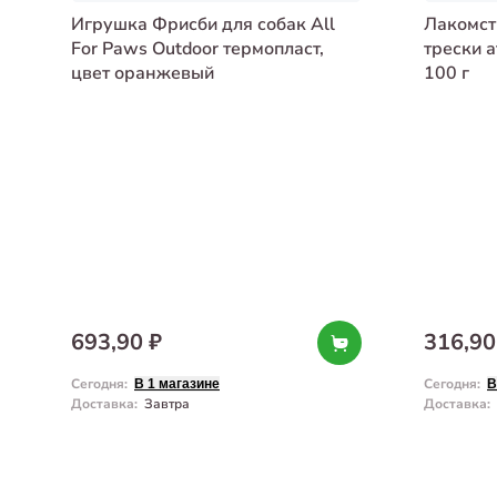
Игрушка Фрисби для собак All
Лакомст
For Paws Outdoor термопласт,
трески 
цвет оранжевый
100 г
693,90 ₽
316,90
Сегодня
:
Сегодня
:
В 1 магазине
В
Доставка
:
Завтра
Доставка
: