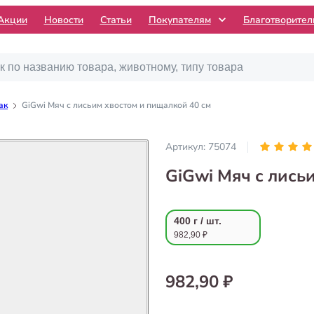
Акции
Новости
Статьи
Покупателям
Благотворите
ак
GiGwi Мяч с лисьим хвостом и пищалкой 40 см
Артикул:
75074
GiGwi Мяч с лись
400 г / шт.
982,90 ₽
982,90 ₽