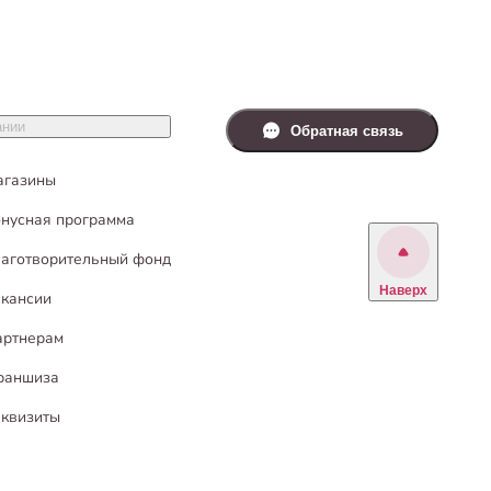
ании
Обратная связь
агазины
нусная программа
аготворительный фонд
Наверх
кансии
артнерам
раншиза
квизиты