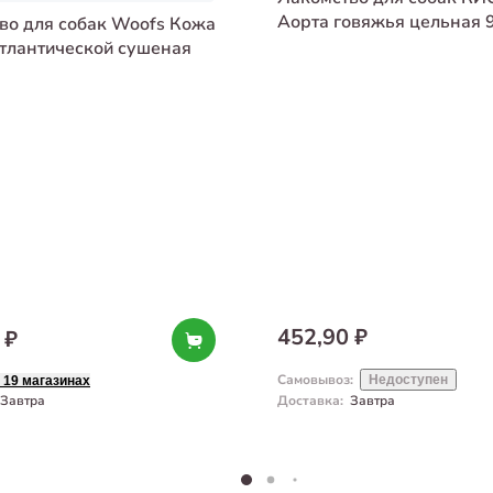
Аорта говяжья цельная 9
во для собак Woofs Кожа
атлантической сушеная
452,90 ₽
 ₽
Самовывоз
:
Недоступен
 19 магазинах
Завтра
Доставка
:
Завтра