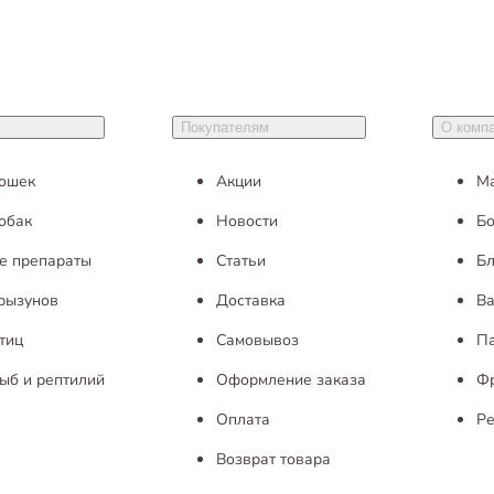
Покупателям
О комп
кошек
Акции
М
обак
Новости
Бо
е препараты
Статьи
Бл
грызунов
Доставка
Ва
тиц
Самовывоз
П
ыб и рептилий
Оформление заказа
Ф
Оплата
Ре
Возврат товара