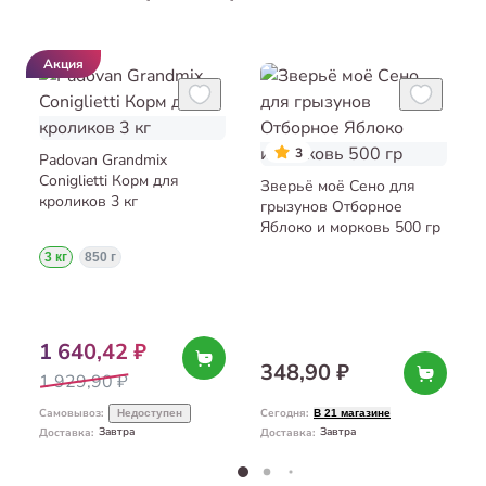
Акция
3
Padovan Grandmix
Coniglietti Корм для
Зверьё моё Сено для
кроликов 3 кг
грызунов Отборное
Яблоко и морковь 500 гр
3 кг
850 г
1 640,42 ₽
348,90 ₽
1 929,90 ₽
Самовывоз
:
Сегодня
:
Недоступен
В 21 магазине
Завтра
Завтра
Доставка
:
Доставка
: