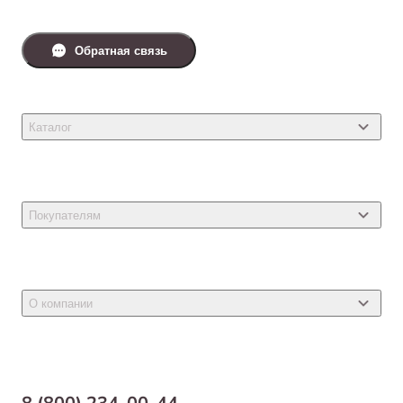
Обратная связь
Каталог
Товары для кошек
Товары для собак
Покупателям
Ветеринарные препараты
Акции
Товары для грызунов
Новости
Товары для птиц
О компании
Статьи
Товары для рыб и рептилий
Магазины
Доставка
Бонусная программа
Самовывоз