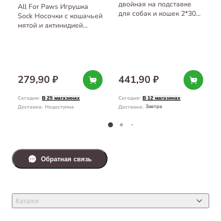
двойная на подставке
All For Paws Игрушка
для собак и кошек 2*300
Sock Носочки с кошачьей
мл
мятой и актинидией
21*12,5*11 см
279,90 ₽
441,90 ₽
Сегодня
:
Сегодня
:
В 25 магазинах
В 12 магазинах
Завтра
Доставка
:
Недоступна
Доставка
:
Обратная связь
Каталог