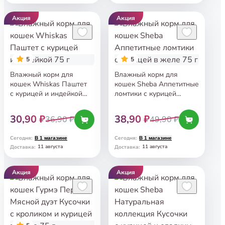
Акция
Акция
5
5
Влажный корм для
Влажный корм для
кошек Whiskas Паштет
кошек Sheba Аппетитные
с курицей и индейкой
ломтики с курицей
75 г
в желе 75 г
30,90 ₽
38,90 ₽
36,90 ₽
49,90 ₽
Сегодня
:
Сегодня
:
В 1 магазине
В 1 магазине
11 августа
11 августа
Доставка
:
Доставка
:
Акция
Акция