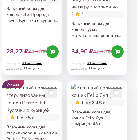
Влажный корм для
кошек Felix Природа
5
вкуса Кусочки с курицей
Влажный корм для
в соусе 75 г
кошек Гурмэ
Натуральные рецепты
Курица на пару
с морковью 75 г
28,27 ₽
34,90 ₽
34,90 ₽
41,90 ₽
Сегодня
:
Сегодня
:
В 1 магазине
В 1 магазине
11 августа
11 августа
Доставка
:
Доставка
:
Акция
5
Влажный корм для
5
кошек Felix Суп
с курицей 48 г
Влажный корм для
стерилизованных кошек
Perfect Fit Кусочки