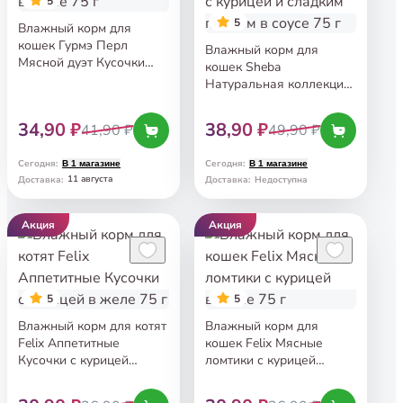
5
5
Влажный корм для
кошек Гурмэ Перл
Влажный корм для
Мясной дуэт Кусочки
кошек Sheba
с кроликом и курицей
Натуральная коллекция
в соусе 75 г
Кусочки с курицей
и сладким перцем
34,90 ₽
38,90 ₽
41,90 ₽
49,90 ₽
в соусе 75 г
Сегодня
:
Сегодня
:
В 1 магазине
В 1 магазине
11 августа
Доставка
:
Доставка
:
Недоступна
Акция
Акция
5
5
Влажный корм для котят
Влажный корм для
Felix Аппетитные
кошек Felix Мясные
Кусочки с курицей
ломтики с курицей
в желе 75 г
в соусе 75 г