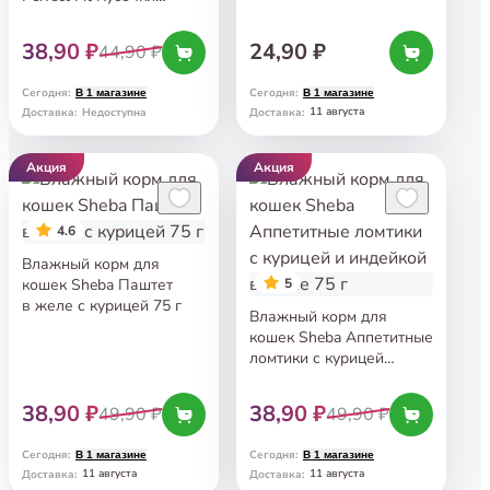
с курицей в соусе 75 г
38,90 ₽
24,90 ₽
44,90 ₽
Сегодня
:
Сегодня
:
В 1 магазине
В 1 магазине
11 августа
Доставка
:
Недоступна
Доставка
:
Акция
Акция
4.6
Влажный корм для
кошек Sheba Паштет
5
в желе с курицей 75 г
Влажный корм для
кошек Sheba Аппетитные
ломтики с курицей
и индейкой в соусе 75 г
38,90 ₽
38,90 ₽
49,90 ₽
49,90 ₽
Сегодня
:
Сегодня
:
В 1 магазине
В 1 магазине
11 августа
11 августа
Доставка
:
Доставка
: