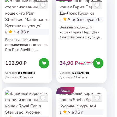
5
Влажный корм для
5
кошек Гурмэ Перл Де-
Люкс Кусочки с курицей
Влажный корм для
в соусе 75 г
стерилизованных кошек
Pro Plan Sterilised
Maintenance Кусочки
с курицей в соусе 85 г
102,90 ₽
34,90 ₽
41,90 ₽
Сегодня
:
Сегодня
:
В 1 магазине
В 1 магазине
11 августа
11 августа
Доставка
:
Доставка
:
Акция
5