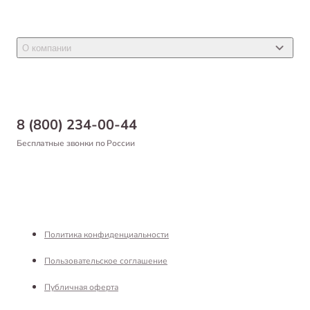
Акции
Товары для грызунов
Новости
Товары для птиц
О компании
Статьи
Товары для рыб и рептилий
Магазины
Доставка
Бонусная программа
Самовывоз
8 (800) 234-00-44
Благотворительный фонд
Оформление заказа
Бесплатные звонки по России
Вакансии
Оплата
Партнерам
Возврат товара
Франшиза
Реквизиты
Политика конфиденциальности
Пользовательское соглашение
Публичная оферта