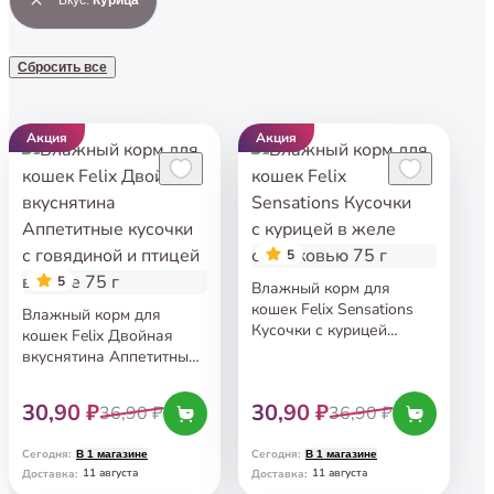
Сбросить все
Акция
Акция
5
5
Влажный корм для
кошек Felix Sensations
Влажный корм для
Кусочки с курицей
кошек Felix Двойная
в желе с морковью 75 г
вкуснятина Аппетитные
кусочки с говядиной
и птицей в желе 75 г
30,90 ₽
30,90 ₽
36,90 ₽
36,90 ₽
Сегодня
:
Сегодня
:
В 1 магазине
В 1 магазине
11 августа
11 августа
Доставка
:
Доставка
: