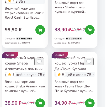
5
Влажный корм для
кошек Sheba Крафт
Влажный корм для
Кусочки с курицей
стерилизованных кошек
в соусе 75 г
Royal Canin Sterilised
Кусочки в желе 85 г
99,90 ₽
38,90 ₽
49,90 ₽
Сегодня
:
Сегодня
:
В 1 магазине
В 1 магазине
11 августа
11 августа
Доставка
:
Доставка
:
Акция
Акция
5
5
Влажный корм для
Влажный корм для
кошек Sheba Аппетитные
кошек Гурмэ Перл Де-
ломтики с курицей
Люкс Кусочки с курицей
в соусе 75 г
в желе 75 г
38,90 ₽
34,90 ₽
49,90 ₽
41,90 ₽