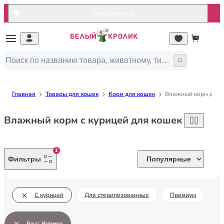
Владивосток
Главная
Товары для кошек
Корм для кошек
Влажный корм для 
Влажный корм с курицей для кошек
1
Фильтры
Популярные
С курицей
Для стерилизованных
Премиум
Cу
Вкус
:
Курица