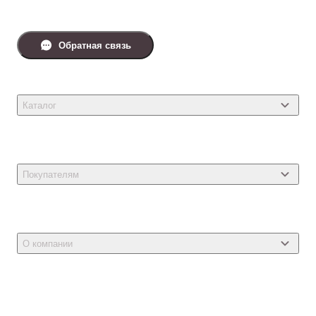
Обратная связь
Каталог
Товары для кошек
Товары для собак
Покупателям
Ветеринарные препараты
Акции
Товары для грызунов
Новости
Товары для птиц
О компании
Статьи
Товары для рыб и рептилий
Магазины
Доставка
Бонусная программа
Самовывоз