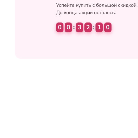
Успейте купить с большой скидкой.

До конца акции осталось:
0
0
3
2
0
9
до
10 августа
до
10 августа
до
16 августа