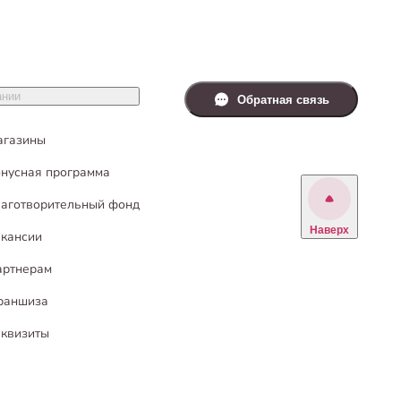
ании
Обратная связь
агазины
нусная программа
аготворительный фонд
Наверх
кансии
артнерам
раншиза
квизиты