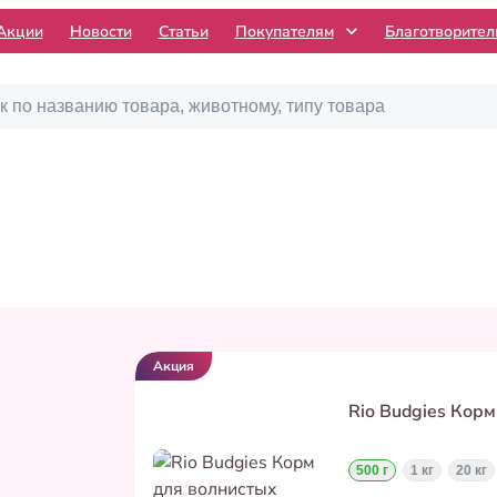
Акции
Новости
Статьи
Покупателям
Благотворите
Акция
Rio Budgies Корм
500 г
1 кг
20 кг