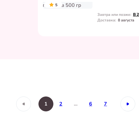
5
Завтра или позже
:
В 
Доставка
:
8 августа
до
10 августа
до
10 августа
до
17 августа
1
2
…
6
7