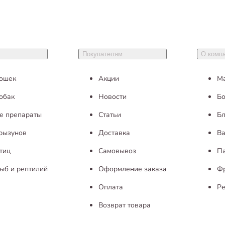
Покупателям
О комп
кошек
Акции
М
обак
Новости
Бо
е препараты
Статьи
Бл
грызунов
Доставка
Ва
тиц
Самовывоз
П
ыб и рептилий
Оформление заказа
Ф
Оплата
Ре
Возврат товара