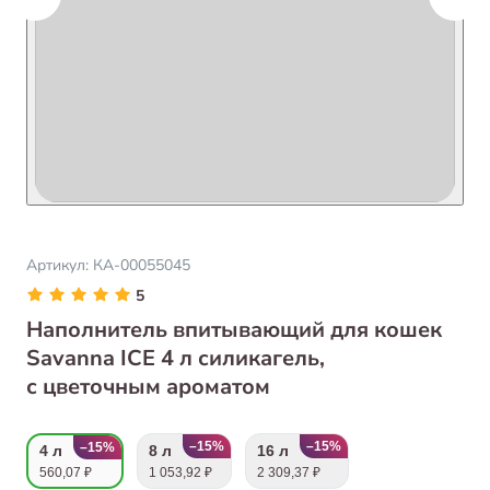
Артикул:
КА-00055045
5
Наполнитель впитывающий для кошек
Savanna ICE 4 л силикагель,
с цветочным ароматом
–15%
–15%
–15%
4 л
8 л
16 л
560,07 ₽
1 053,92 ₽
2 309,37 ₽