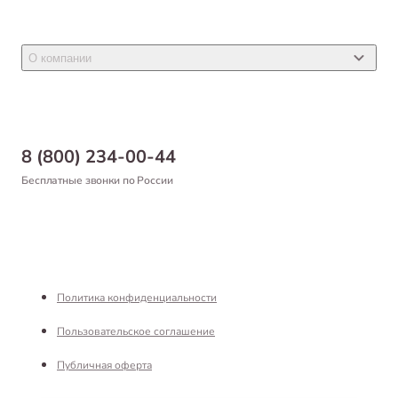
Акции
Товары для грызунов
Новости
Товары для птиц
О компании
Статьи
Товары для рыб и рептилий
Магазины
Доставка
Бонусная программа
Самовывоз
8 (800) 234-00-44
Благотворительный фонд
Оформление заказа
Бесплатные звонки по России
Вакансии
Оплата
Партнерам
Возврат товара
Франшиза
Реквизиты
Политика конфиденциальности
Пользовательское соглашение
Публичная оферта