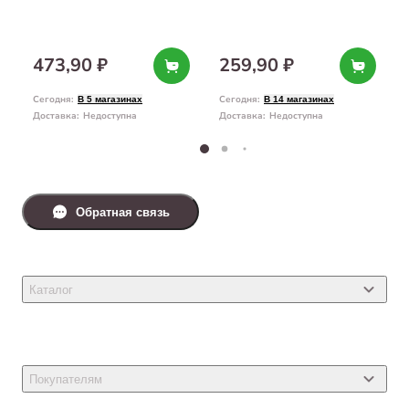
473,90 ₽
259,90 ₽
Сегодня
:
Сегодня
:
В 5 магазинах
В 14 магазинах
Доставка
:
Недоступна
Доставка
:
Недоступна
Обратная связь
Каталог
Товары для кошек
Товары для собак
Покупателям
Ветеринарные препараты