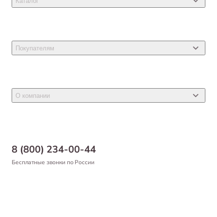
Каталог
Товары для кошек
Товары для собак
Покупателям
Ветеринарные препараты
Акции
Товары для грызунов
Новости
Товары для птиц
О компании
Статьи
Товары для рыб и рептилий
Магазины
Доставка
Бонусная программа
Самовывоз
8 (800) 234-00-44
Благотворительный фонд
Оформление заказа
Бесплатные звонки по России
Вакансии
Оплата
Партнерам
Возврат товара
Франшиза