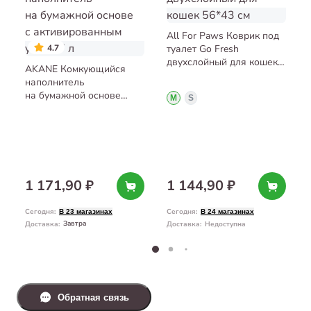
All For Paws Коврик под
4.7
туалет Go Fresh
двухслойный для кошек
AKANE Комкующийся
56*43 см
наполнитель
на бумажной основе
M
S
с активированным углём
7 л
1 171,90 ₽
1 144,90 ₽
Сегодня
:
Сегодня
:
В 23 магазинах
В 24 магазинах
Завтра
Доставка
:
Доставка
:
Недоступна
Обратная связь