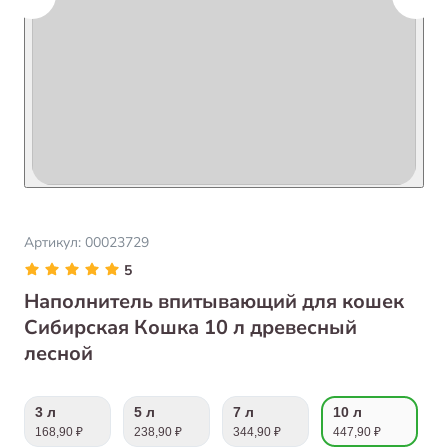
Артикул:
00023729
5
Наполнитель впитывающий для кошек
Сибирская Кошка 10 л древесный
лесной
3 л
5 л
7 л
10 л
168,90 ₽
238,90 ₽
344,90 ₽
447,90 ₽
8