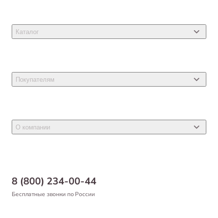
Каталог
Товары для кошек
Товары для собак
Покупателям
Ветеринарные препараты
Акции
Товары для грызунов
Новости
Товары для птиц
О компании
Статьи
Товары для рыб и рептилий
Магазины
Доставка
Бонусная программа
Самовывоз
8 (800) 234-00-44
Благотворительный фонд
Оформление заказа
Бесплатные звонки по России
Вакансии
Оплата