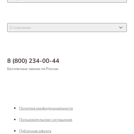
Ветеринарные препараты
Акции
Товары для грызунов
Новости
Товары для птиц
О компании
Статьи
Товары для рыб и рептилий
Магазины
Доставка
Бонусная программа
Самовывоз
8 (800) 234-00-44
Благотворительный фонд
Оформление заказа
Бесплатные звонки по России
Вакансии
Оплата
Партнерам
Возврат товара
Франшиза
Реквизиты
Политика конфиденциальности
Пользовательское соглашение
Публичная оферта