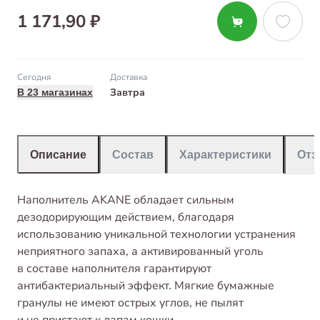
1 171,90 ₽
Сегодня
Доставка
Завтра
В 23 магазинах
Описание
Состав
Характеристики
От
Наполнитель AKANE обладает сильным
дезодорирующим действием, благодаря
использованию уникальной технологии устранения
неприятного запаха, а активированный уголь
в составе наполнителя гарантируют
антибактериальный эффект. Мягкие бумажные
гранулы не имеют острых углов, не пылят
и не пристают к лапам кошки.