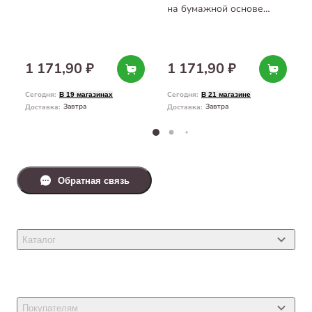
с ароматом манго 7 л
на бумажной основе
с ароматом персика 7 л
1 171,90 ₽
1 171,90 ₽
Сегодня
:
Сегодня
:
В 19 магазинах
В 21 магазине
Завтра
Завтра
Доставка
:
Доставка
:
Обратная связь
Каталог
Товары для кошек
Товары для собак
Покупателям